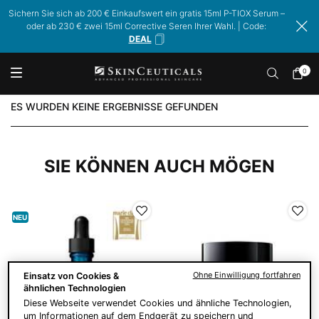
Sichern Sie sich ab 200 € Einkaufswert ein gratis 15ml P-TIOX Serum –
oder ab 230 € zwei 15ml Corrective Seren Ihrer Wahl. | Code:
DEAL
0
Mein
0 Prod
Warenk
Hauptinhalt
ES WURDEN KEINE ERGEBNISSE GEFUNDEN
SIE KÖNNEN AUCH MÖGEN
NEU
Ohne Einwilligung fortfahren
Einsatz von Cookies &
ähnlichen Technologien
Diese Webseite verwendet Cookies und ähnliche Technologien,
um Informationen auf dem Endgerät zu speichern und