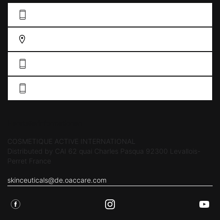
KONTAKFORMULAR AUSFÜLLEN
FINDEN SIE EIN GESCHÄFT
DE: 0211 38 55 76 33
AT: +43 19 34 61 57
Herstellerinformationen
COSMETIQUE ACTIVE INTERNATIONAL
Distributed by CAI 62 quai Charles Pasqua 92300 Levallois-
Perret France
skinceuticals@de.oaccare.com