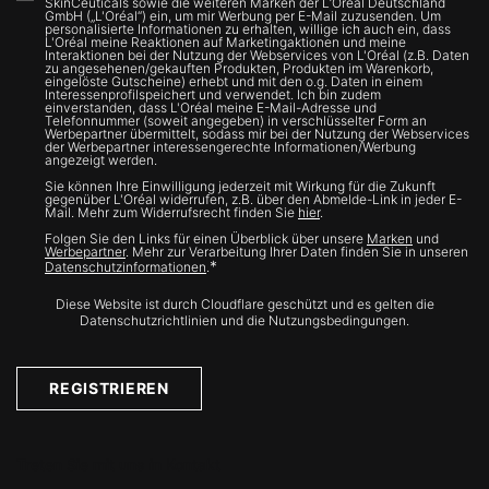
SkinCeuticals sowie die weiteren Marken der L’Oréal Deutschland
GmbH („L'Oréal“) ein, um mir Werbung per E-Mail zuzusenden. Um
personalisierte Informationen zu erhalten, willige ich auch ein, dass
L'Oréal meine Reaktionen auf Marketingaktionen und meine
Interaktionen bei der Nutzung der Webservices von L'Oréal (z.B. Daten
zu angesehenen/gekauften Produkten, Produkten im Warenkorb,
eingelöste Gutscheine) erhebt und mit den o.g. Daten in einem
Interessenprofilspeichert und verwendet. Ich bin zudem
einverstanden, dass L'Oréal meine E-Mail-Adresse und
Telefonnummer (soweit angegeben) in verschlüsselter Form an
Werbepartner übermittelt, sodass mir bei der Nutzung der Webservices
der Werbepartner interessengerechte Informationen/Werbung
angezeigt werden.
Sie können Ihre Einwilligung jederzeit mit Wirkung für die Zukunft
gegenüber L'Oréal widerrufen, z.B. über den Abmelde-Link in jeder E-
Mail. Mehr zum Widerrufsrecht finden Sie
hier
.
Folgen Sie den Links für einen Überblick über unsere
Marken
und
Werbepartner
. Mehr zur Verarbeitung Ihrer Daten finden Sie in unseren
*
Datenschutzinformationen
.
Diese Website ist durch Cloudflare geschützt und es gelten die
Datenschutzrichtlinien und die Nutzungsbedingungen.
REGISTRIEREN
Treten Sie mit uns in Kontakt