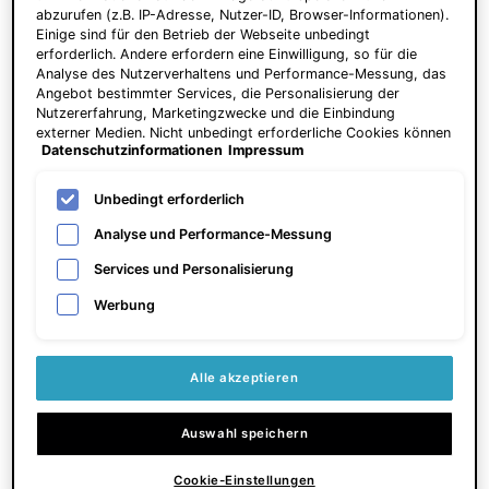
abzurufen (z.B. IP-Adresse, Nutzer-ID, Browser-Informationen).
Einige sind für den Betrieb der Webseite unbedingt
erforderlich. Andere erfordern eine Einwilligung, so für die
A.G.E. Interrupter Ultra Serum
P-TIOX Cream
Analyse des Nutzerverhaltens und Performance-Messung, das
Angebot bestimmter Services, die Personalisierung der
Nutzererfahrung, Marketingzwecke und die Einbindung
Serum zur Hautstraffung
Anti‑Falten‑Creme für sichtbaren
externer Medien. Nicht unbedingt erforderliche Cookies können
Glass Skin Effekt und verfeinerte
Datenschutzinformationen
Impressum
direkt akzeptiert ("Alle akzeptieren") oder abgelehnt ("Ohne
Poren
4.6
(1529)
4.8
(888)
Einwilligung fortfahren") werden. Individuelle Anpassungen der
Einstellungen sind ebenfalls möglich und speicherbar ("Auswahl
Unbedingt erforderlich
Eine Größe verfügbar
Eine Größe verfügbar
speichern"). Die Auswahl kann jederzeit unter dem Link
"Cookie-Einstellungen" angepasst werden. Für weitere
30 ml
48 ml
Analyse und Performance-Messung
Informationen s. unsere Datenschutzinformationen.
Services und Personalisierung
165,00 €
150,00 €
Werbung
ZUM WARENKORB
HINZUFÜGEN
A.G.E. INTERRUPTER ULTRA SERUM
ZUM WARENKORB
HINZUFÜGEN
P-TIOX
Preis pro Einheit (5.500,00 € / 1l)
Alle akzeptieren
Auswahl speichern
Cookie-Einstellungen