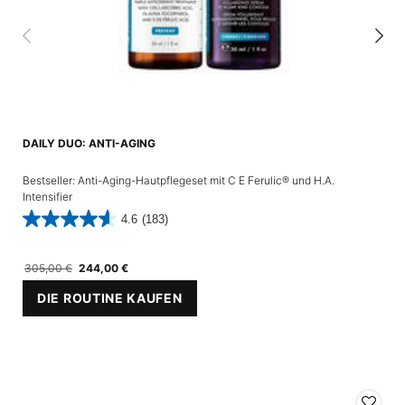
DAILY DUO: ANTI-AGING
Bestseller: Anti-Aging-Hautpflegeset mit C E Ferulic® und H.A.
Intensifier
4.6
(183)
Alter Preis
305,00 €
Neuer Preis
244,00 €
DIE ROUTINE KAUFEN
DAILY DUO: ANTI-AGING