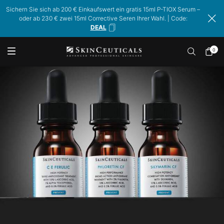
Sichern Sie sich ab 200 € Einkaufswert ein gratis 15ml P-TIOX Serum –
oder ab 230 € zwei 15ml Corrective Seren Ihrer Wahl. | Code:
DEAL
0
Mein
0 Prod
Warenk
Hauptinhalt