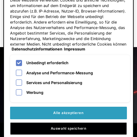
Diese Webseite verwendet Cookies und ähnliche Technologien,
30 ml
um Informationen auf dem Endgerät zu speichern und
abzurufen (z.B. IP-Adresse, Nutzer-ID, Browser-Informationen).
184,00 €
Einige sind für den Betrieb der Webseite unbedingt
erforderlich. Andere erfordern eine Einwilligung, so für die
ZUM WARENKORB HINZUFÜGEN
Analyse des Nutzerverhaltens und Performance-Messung, das
C E FERULIC®
Angebot bestimmter Services, die Personalisierung der
Nutzererfahrung, Marketingzwecke und die Einbindung
externer Medien. Nicht unbedingt erforderliche Cookies können
Datenschutzinformationen
Impressum
direkt akzeptiert ("Alle akzeptieren") oder abgelehnt ("Ohne
Einwilligung fortfahren") werden. Individuelle Anpassungen der
Einstellungen sind ebenfalls möglich und speicherbar ("Auswahl
Unbedingt erforderlich
speichern"). Die Auswahl kann jederzeit unter dem Link
"Cookie-Einstellungen" angepasst werden. Für weitere
Analyse und Performance-Messung
Informationen s. unsere Datenschutzinformationen.
Services und Personalisierung
Werbung
Alle akzeptieren
Auswahl speichern