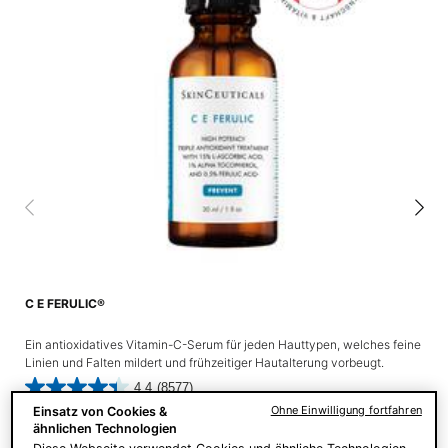
C E FERULIC®
Ein antioxidatives Vitamin-C-Serum für jeden Hauttypen, welches feine
Linien und Falten mildert und frühzeitiger Hautalterung vorbeugt.
4.4
(8577)
Ohne Einwilligung fortfahren
Einsatz von Cookies &
ähnlichen Technologien
Eine Größe verfügbar