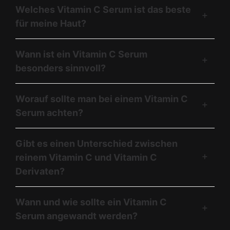
Welches Vitamin C Serum ist das beste
für meine Haut?
Wann ist ein Vitamin C Serum
besonders sinnvoll?
Worauf sollte man bei einem Vitamin C
Serum achten?
Gibt es einen Unterschied zwischen
reinem Vitamin C und Vitamin C
Derivaten?
Wann und wie sollte ein Vitamin C
Serum angewandt werden?