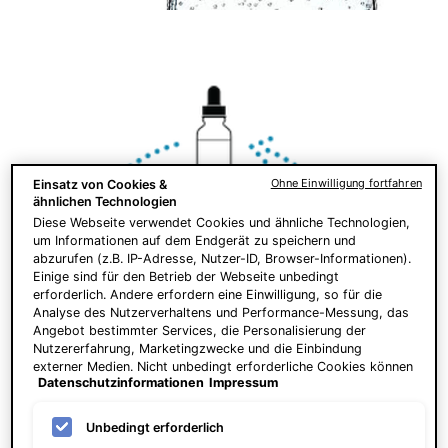
Ohne Einwilligung fortfahren
Einsatz von Cookies &
ähnlichen Technologien
Diese Webseite verwendet Cookies und ähnliche Technologien,
um Informationen auf dem Endgerät zu speichern und
abzurufen (z.B. IP-Adresse, Nutzer-ID, Browser-Informationen).
Einige sind für den Betrieb der Webseite unbedingt
erforderlich. Andere erfordern eine Einwilligung, so für die
Analyse des Nutzerverhaltens und Performance-Messung, das
Angebot bestimmter Services, die Personalisierung der
Nutzererfahrung, Marketingzwecke und die Einbindung
externer Medien. Nicht unbedingt erforderliche Cookies können
Datenschutzinformationen
Impressum
direkt akzeptiert ("Alle akzeptieren") oder abgelehnt ("Ohne
Einwilligung fortfahren") werden. Individuelle Anpassungen der
Einstellungen sind ebenfalls möglich und speicherbar ("Auswahl
Unbedingt erforderlich
speichern"). Die Auswahl kann jederzeit unter dem Link