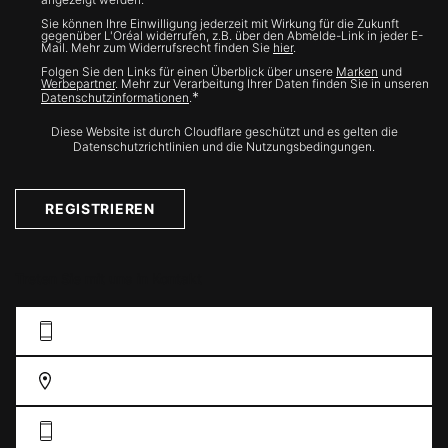
Sie können Ihre Einwilligung jederzeit mit Wirkung für die Zukunft
gegenüber L'Oréal widerrufen, z.B. über den Abmelde-Link in jeder E-
Mail. Mehr zum Widerrufsrecht finden Sie
hier
.
Folgen Sie den Links für einen Überblick über unsere
Marken
und
Werbepartner
. Mehr zur Verarbeitung Ihrer Daten finden Sie in unseren
*
Datenschutzinformationen
.
Diese Website ist durch Cloudflare geschützt und es gelten die
Datenschutzrichtlinien und die Nutzungsbedingungen.
REGISTRIEREN
Treten Sie mit uns in Kontakt
KONTAKFORMULAR AUSFÜLLEN
FINDEN SIE EIN GESCHÄFT
DE: 0211 38 55 76 33