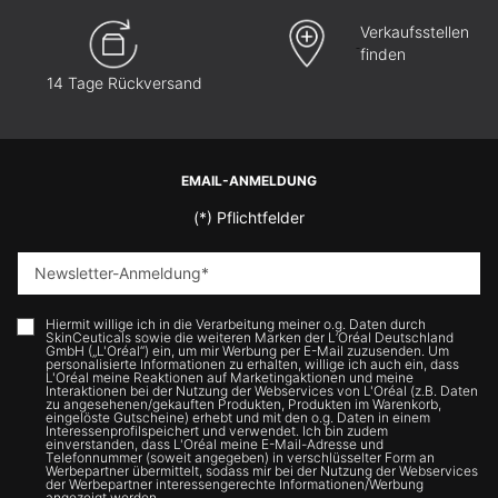
Verkaufsstellen
finden
14 Tage Rückversand
Fußzeilennavigation
EMAIL-ANMELDUNG
(*)
Pflichtfelder
Newsletter-Anmeldung
*
Hiermit willige ich in die Verarbeitung meiner o.g. Daten durch
SkinCeuticals sowie die weiteren Marken der L’Oréal Deutschland
GmbH („L'Oréal“) ein, um mir Werbung per E-Mail zuzusenden. Um
personalisierte Informationen zu erhalten, willige ich auch ein, dass
L'Oréal meine Reaktionen auf Marketingaktionen und meine
Interaktionen bei der Nutzung der Webservices von L'Oréal (z.B. Daten
zu angesehenen/gekauften Produkten, Produkten im Warenkorb,
eingelöste Gutscheine) erhebt und mit den o.g. Daten in einem
Interessenprofilspeichert und verwendet. Ich bin zudem
einverstanden, dass L'Oréal meine E-Mail-Adresse und
Telefonnummer (soweit angegeben) in verschlüsselter Form an
Werbepartner übermittelt, sodass mir bei der Nutzung der Webservices
der Werbepartner interessengerechte Informationen/Werbung
angezeigt werden.