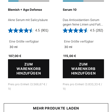
Blemish + Age Defense
Serum 10
Akne Serum mit Salicylsäure
Das Antioxidantien-Serum
gegen feine Linien und Falten
bietet einen antioxidativen
4.5
(901)
4.5
(282)
Zellschutz für empfindliche
Haut.
Eine Größe verfügbar
Eine Größe verfügbar
30 ml
30 ml
107,00 €
115,00 €
ZUM
ZUM
WARENKORB
WARENKORB
HINZUFÜGEN
BLEMISH + AGE DEFENSE
HINZUFÜGEN
SERUM 
Preis pro Einheit (3.566,67 € /
Preis pro Einheit (3.833,33 € /
1l)
1l)
MEHR PRODUKTE LADEN