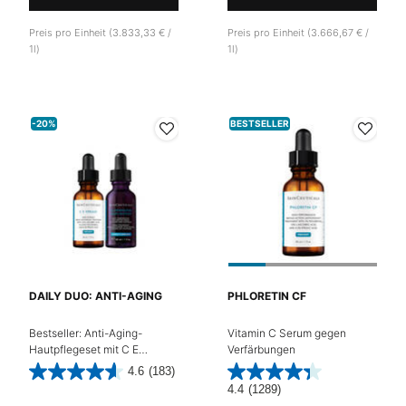
Preis pro Einheit (3.833,33 € /
Preis pro Einheit (3.666,67 € /
1l)
1l)
-20%
BESTSELLER
DAILY DUO: ANTI-AGING
PHLORETIN CF
Bestseller: Anti-Aging-
Vitamin C Serum gegen
Hautpflegeset mit C E
Verfärbungen
Ferulic® und H.A. Intensifier
4.6
(183)
4.4
(1289)