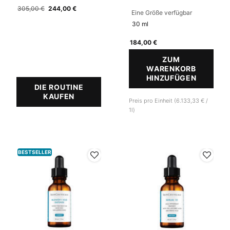
Alter Preis
305,00 €
Neuer Preis
244,00 €
Eine Größe verfügbar
30 ml
184,00 €
ZUM
WARENKORB
HINZUFÜGEN
PHLORE
DIE ROUTINE
KAUFEN
DAILY DUO: ANTI-AGING
Preis pro Einheit (6.133,33 € /
1l)
BESTSELLER