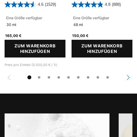
Poren
4.6
(1529)
4.8
(888)
Eine Größe verfügbar
Eine Größe verfügbar
30 ml
48 ml
165,00 €
150,00 €
ZUM WARENKORB
ZUM WARENKORB
HINZUFÜGEN
A.G.E. INTERRUPTER ULTRA SERUM
HINZUFÜGEN
P-TIOX
Preis pro Einheit (5.500,00 € / 1l)
Vervollständigen Sie Ihre Routine