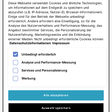
P-TIOX
Diese Webseite verwendet Cookies und ähnliche Technologien,
um Informationen auf dem Endgerät zu speichern und
Ein fortschrittliches Peptid-
abzurufen (z.B. IP-Adresse, Nutzer-ID, Browser-Informationen).
Anti-Falten-Serum für das
Einige sind für den Betrieb der Webseite unbedingt
Gesicht
erforderlich. Andere erfordern eine Einwilligung, so für die
Analyse des Nutzerverhaltens und Performance-Messung, das
4.5
(1980)
Angebot bestimmter Services, die Personalisierung der
Nutzererfahrung, Marketingzwecke und die Einbindung
Eine Größe verfügbar
externer Medien. Nicht unbedingt erforderliche Cookies können
Datenschutzinformationen
Impressum
30 ml
direkt akzeptiert ("Alle akzeptieren") oder abgelehnt ("Ohne
Einwilligung fortfahren") werden. Individuelle Anpassungen der
150,00 €
Einstellungen sind ebenfalls möglich und speicherbar ("Auswahl
Unbedingt erforderlich
speichern"). Die Auswahl kann jederzeit unter dem Link
ZUM
"Cookie-Einstellungen" angepasst werden. Für weitere
Analyse und Performance-Messung
WARENKORB
Informationen s. unsere Datenschutzinformationen.
HINZUFÜGEN
P-TIOX
Services und Personalisierung
Werbung
Preis pro Einheit (5.000,00 € /
1l)
Alle akzeptieren
NEU
BESTSELLER
Auswahl speichern