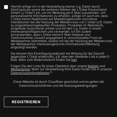
Hiermit willige ich in die Verarbeitung meiner o.g. Daten durch
SkinCeuticals sowie die weiteren Marken der L’Oréal Deutschland
GmbH („L'Oréal“) ein, um mir Werbung per E-Mail zuzusenden. Um
personalisierte Informationen zu erhalten, willige ich auch ein, dass
L'Oréal meine Reaktionen auf Marketingaktionen und meine
Interaktionen bei der Nutzung der Webservices von L'Oréal (z.B. Daten
zu angesehenen/gekauften Produkten, Produkten im Warenkorb,
eingelöste Gutscheine) erhebt und mit den o.g. Daten in einem
Interessenprofilspeichert und verwendet. Ich bin zudem
einverstanden, dass L'Oréal meine E-Mail-Adresse und
Telefonnummer (soweit angegeben) in verschlüsselter Form an
Werbepartner übermittelt, sodass mir bei der Nutzung der Webservices
der Werbepartner interessengerechte Informationen/Werbung
angezeigt werden.
Sie können Ihre Einwilligung jederzeit mit Wirkung für die Zukunft
gegenüber L'Oréal widerrufen, z.B. über den Abmelde-Link in jeder E-
Mail. Mehr zum Widerrufsrecht finden Sie
hier
.
Folgen Sie den Links für einen Überblick über unsere
Marken
und
Werbepartner
. Mehr zur Verarbeitung Ihrer Daten finden Sie in unseren
*
Datenschutzinformationen
.
Diese Website ist durch Cloudflare geschützt und es gelten die
Datenschutzrichtlinien und die Nutzungsbedingungen.
REGISTRIEREN