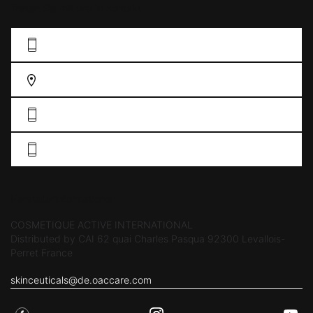
Treten Sie mit uns in Kontakt
KONTAKFORMULAR AUSFÜLLEN
FINDEN SIE EIN GESCHÄFT
DE: 0211 38 55 76 33
AT: +43 19 34 61 57
Herstellerinformationen
COSMETIQUE ACTIVE INTERNATIONAL
Distributed by CAI 62 quai Charles Pasqua 92300 Levallois-
Perret France
skinceuticals@de.oaccare.com