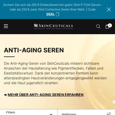
Sichern Sie sich ab 200 € Einkaufswert ein gratis 15ml P-TIOX Serum –
oder ab 230 € zwei 15ml Corrective Seren Ihrer Wahl. | Code:
DEAL
0
Mein
0 Prod
Warenk
Hauptinhalt
ANTI-AGING SEREN
Die Anti-Aging-Seren von SkinCeuticals mildern sichtbare
Anzeichen der Hautalterung wie Pigmentflecken, Falten und
Elastizitätsverlust. Dank der konzentrierten Formeln kann
altersbedingten Hautveränderungen entgegengewirkt werden
und die Haut jugendlich strahlen.
MEHR ÜBER ANTI-AGING SEREN ERFAHREN
👁
Filtern
Verfeinern