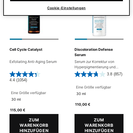
Cookie-Einstellungen
Cell Cycle Catalyst
Discoloration Defense
Serum
Exfoliating Anti-Aging Serum
Serum zur Korrektur von
Hyperpigmentierung und
dunklen Flecken
3.8
(857)
4.4
(1054)
Eine Größe verfügbar
Eine Größe verfügbar
30 ml
30 ml
110,00 €
115,00 €
ZUM
ZUM
WARENKORB
WARENKORB
HINZUFÜGEN
CELL CYCLE CATALYST
HINZUFÜGEN
DISCOL