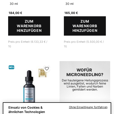
30 ml
30 ml
184,00 €
165,00 €
ZUM
ZUM
WARENKORB
WARENKORB
HINZUFÜGEN
C E FERULIC®
HINZUFÜGEN
A.G.E. 
Preis pro Einheit (6.133,33 € /
Preis pro Einheit (5.500,00 € /
1l)
1l)
NEU
WOFÜR ​
MICRONEEDLING?
Der hauteigene Heilungsprozess
wird ​ausgelöst, wodurch​ feine
Linien, Falten und ​Narben
gemildert werden.
MEHR ERFAHREN
Ohne Einwilligung fortfahren
Einsatz von Cookies &
ähnlichen Technologien