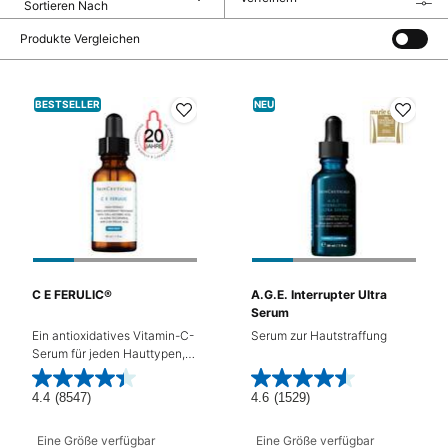
Filtermenü
Produkte Vergleichen
BESTSELLER
NEU
C E FERULIC®
A.G.E. Interrupter Ultra
Serum
Ein antioxidatives Vitamin-C-
Serum zur Hautstraffung
Serum für jeden Hauttypen,
welches feine Linien und
Falten mildert und
4.4
(8547)
4.6
(1529)
frühzeitiger Hautalterung
vorbeugt.
Eine Größe verfügbar
Eine Größe verfügbar