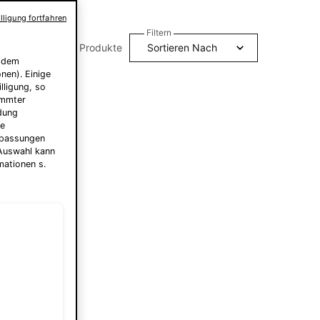
lligung fortfahren
Filtern
2 Produkte
chen
f dem
nen). Einige
lligung, so
immter
ndung
le
Anpassungen
 Auswahl kann
mationen s.