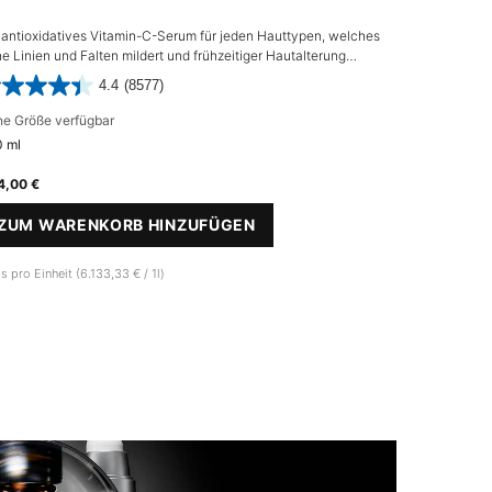
 antioxidatives Vitamin-C-Serum für jeden Hauttypen, welches
Ein fortschri
ne Linien und Falten mildert und frühzeitiger Hautalterung
beugt.
4.4
(8577)
ne Größe verfügbar
Eine Größe 
 ml
30 ml
4,00 €
150,00 €
ZUM WARENKORB HINZUFÜGEN
ZUM W
C E FERULIC®
is pro Einheit (6.133,33 € / 1l)
Preis pro Einh