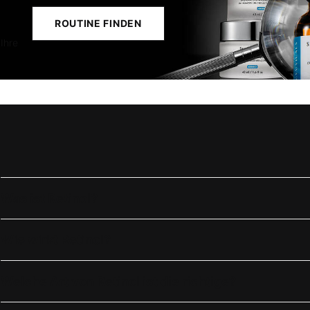
ROUTINE FINDEN
m
Ihre
Was ist Retinol?
Wie wirkt Retinol?
Welche Art von Retinol ist die richtige?