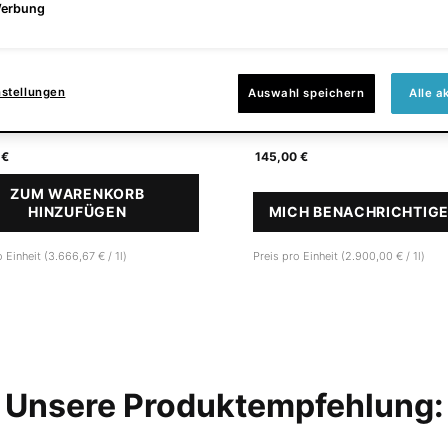
erbung
 Creme für Anfänger
Retinol Creme für den Hals zur Mil
von Falten.
4.5
(265)
4.1
(243)
nstellungen
Auswahl speichern
Alle a
röße verfügbar
Eine Größe verfügbar
50 ml
 €
145,00 €
ZUM WARENKORB
HINZUFÜGEN
RETINOL 0.3
MICH BENACHRICHTIG
WENN TRIP
 Einheit (3.666,67 € / 1l)
Preis pro Einheit (2.900,00 € / 1l)
Unsere Produktempfehlung: