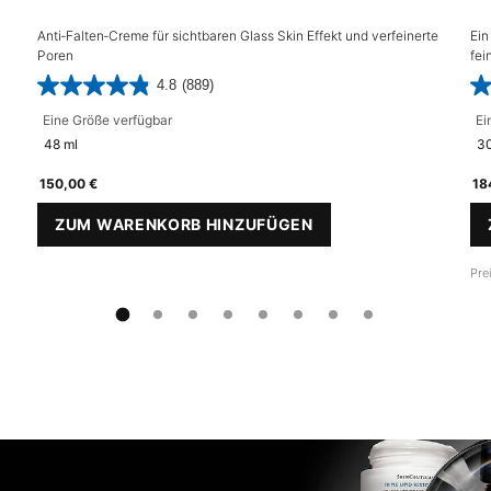
Anti‑Falten‑Creme für sichtbaren Glass Skin Effekt und verfeinerte
Ein
Poren
fei
vor
4.8
(889)
Eine Größe verfügbar
Ei
48 ml
30
150,00 €
18
ZUM WARENKORB HINZUFÜGEN
SERUM
P-TIOX CREAM
Pre