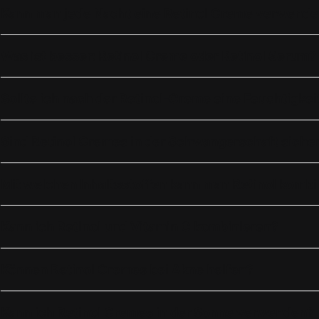
Kann man jede Nacht eine Retinol Creme verwend
Was ist besser: Retinol Creme oder Retinol Serum?
Sollte ich nach der Retinol-Creme eine Feuchtigkei
Sind Retinol Cremes in der Schwangerschaft siche
Mit welchen Inhaltsstoffen kann man Retinol kombi
Kann ich Retinol und Vitamin C kombinieren?
Können Retinol Cremes bei Akne helfen?
Kann ich Retinol Cremes in der Sonne verwenden?