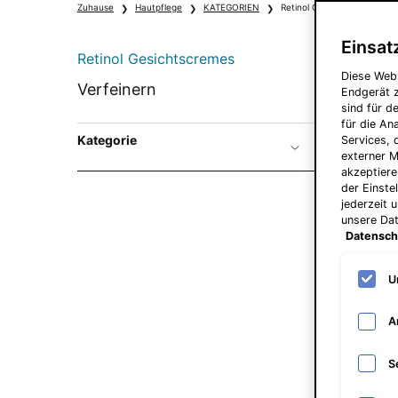
Zuhause
Hautpflege
KATEGORIEN
Retinol Gesichtscremes
Einsat
Retinol Gesichtscremes
Diese Web
Retinol Gesichtscremes
Verfeinern
Endgerät z
sind für d
für die A
Kategorie
Services, 
externer M
akzeptiere
der Einste
jederzeit 
unsere Da
Datensch
U
A
S
Retino