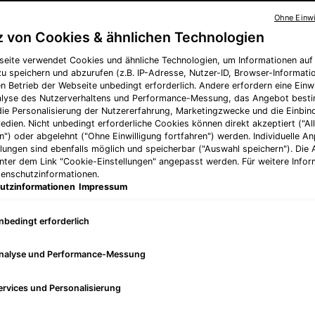
Ohne Einwi
z von Cookies & ähnlichen Technologien
Produkte verglei
seite verwendet Cookies und ähnliche Technologien, um Informationen au
u speichern und abzurufen (z.B. IP-Adresse, Nutzer-ID, Browser-Informatio
en Betrieb der Webseite unbedingt erforderlich. Andere erfordern eine Einwi
nalyse des Nutzerverhaltens und Performance-Messung, das Angebot best
die Personalisierung der Nutzererfahrung, Marketingzwecke und die Einbi
edien. Nicht unbedingt erforderliche Cookies können direkt akzeptiert ("Al
n") oder abgelehnt ("Ohne Einwilligung fortfahren") werden. Individuelle 
llungen sind ebenfalls möglich und speicherbar ("Auswahl speichern"). Die
unter dem Link "Cookie-Einstellungen" angepasst werden. Für weitere Infor
tenschutzinformationen.
utzinformationen
Impressum
nbedingt erforderlich
nalyse und Performance-Messung
ervices und Personalisierung
l 0.3
Tripeptide-R Neck Repair