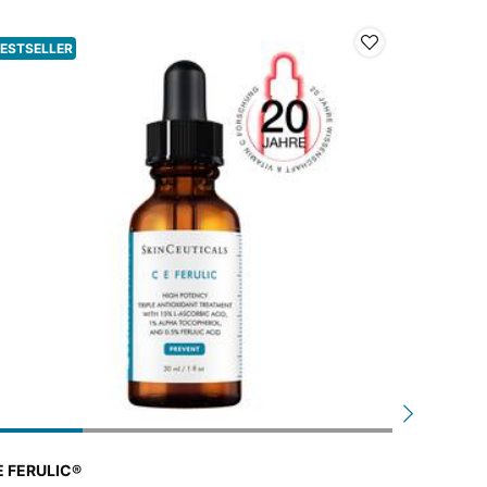
ESTSELLER
NEU
E FERULIC®
P-TIOX