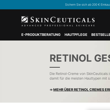
Sichern Sie sich ab 200 € Einkau
E-PRODUKTBERATUNG
HAUTPFLEGE
BESTSELL
Hauptinhalt
RETINOL G
Die Retinol-Creme von SkinCeuticals is
damit für die meisten Hauttypen mit 
MEHR ÜBER RETINOL CREMES E
👁