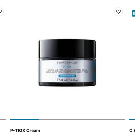
B
P-TIOX Cream
C 