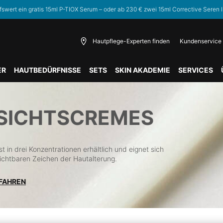
fswert ein gratis 15ml P-TIOX Serum – oder ab 230 € zwei 15ml Corrective Seren I
Hautpflege-Experten finden
Kundenservice
ER
HAUTBEDÜRFNISSE
SETS
SKIN AKADEMIE
SERVICES
ESICHTSCREMES
t in drei Konzentrationen erhältlich und eignet sich
sichtbaren Zeichen der Hautalterung.
RFAHREN