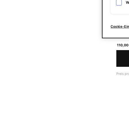
W
Retinol
Cookie-Ei
Eine G
30 ml
110,00
Preis pro