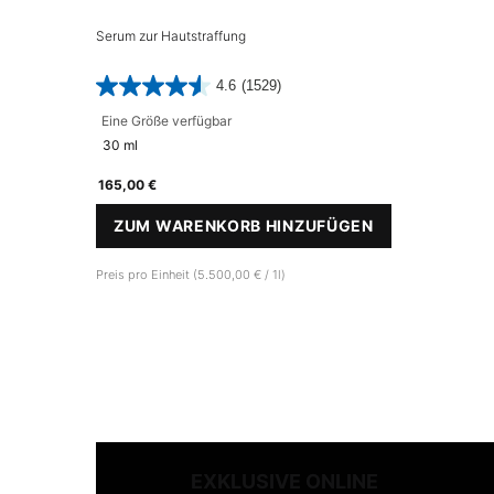
Serum zur Hautstraffung
4.6
(1529)
Eine Größe verfügbar
30 ml
165,00 €
ZUM WARENKORB HINZUFÜGEN
A.G.E. INTERRUPTER ULTRA 
Preis pro Einheit (5.500,00 € / 1l)
EXKLUSIVE ONLINE