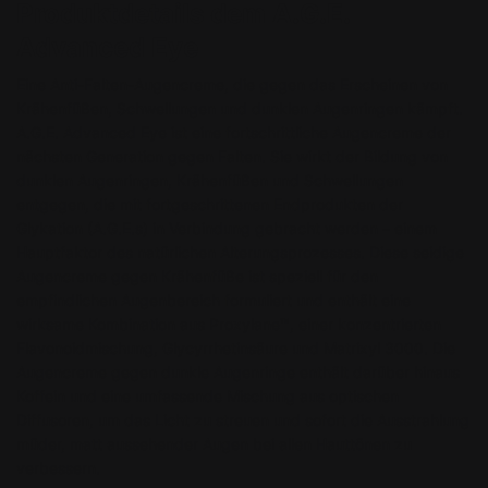
Produktdetails dem A.G.E.
Advanced Eye
Eine Anti-Falten-Augencreme, die gegen das Erscheinen von
Krähenfüßen, Schwellungen und dunklen Augenringen kämpft.
A.G.E. Advanced Eye ist eine fortschrittliche Augencreme der
nächsten Generation gegen Falten. Sie wirkt der Bildung von
dunklen Augenringen, Krähenfüßen und Schwellungen
entgegen, die mit fortgeschrittenen Endprodukten der
Glykation (A.G.E.s) in Verbindung gebracht werden – einem
Hauptfaktor des natürlichen Alterungsprozesses. Diese seidige
Augencreme gegen Krähenfüße ist speziell für den
empfindlichen Augenbereich formuliert und enthält eine
wirksame Kombination aus Proxylane™, einer konzentrierten
Flavonoidmischung, Glycyrrhetinsäure und Matrixyl 3000. Die
Augencreme gegen dunkle Augenringe enthält darüber hinaus
Koffein und eine umfassende Mischung aus optischen
Diffusoren, um das Licht zu streuen und sofort die Ausstrahlung
müder, matt aussehender Augen bei allen Hauttönen zu
verbessern.