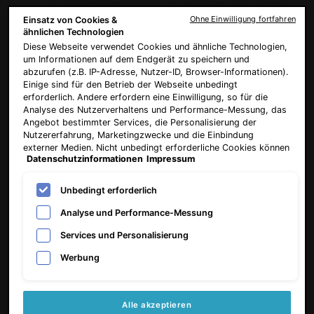
von Krähenfüßen
Schwellungen und dunklen
Augenringen
Ohne Einwilligung fortfahren
Einsatz von Cookies &
ähnlichen Technologien
Diese Webseite verwendet Cookies und ähnliche Technologien,
um Informationen auf dem Endgerät zu speichern und
abzurufen (z.B. IP-Adresse, Nutzer-ID, Browser-Informationen).
Einige sind für den Betrieb der Webseite unbedingt
erforderlich. Andere erfordern eine Einwilligung, so für die
Analyse des Nutzerverhaltens und Performance-Messung, das
Angebot bestimmter Services, die Personalisierung der
Verstärkt sofort die
Spendet trockener, alternder
Nutzererfahrung, Marketingzwecke und die Einbindung
Ausstrahlung um die Augen
Haut wichtige Feuchtigkeit
externer Medien. Nicht unbedingt erforderliche Cookies können
herum, bei allen Hauttönen
Datenschutzinformationen
Impressum
direkt akzeptiert ("Alle akzeptieren") oder abgelehnt ("Ohne
Einwilligung fortfahren") werden. Individuelle Anpassungen der
Einstellungen sind ebenfalls möglich und speicherbar ("Auswahl
Unbedingt erforderlich
speichern"). Die Auswahl kann jederzeit unter dem Link
"Cookie-Einstellungen" angepasst werden. Für weitere
Analyse und Performance-Messung
Informationen s. unsere Datenschutzinformationen.
Services und Personalisierung
Werbung
Ohne Parabene, Duftstoffe
TSA-zugelassen
und Farbstoffe und dadurch
auch für empfindliche Haut
Alle akzeptieren
geeignet