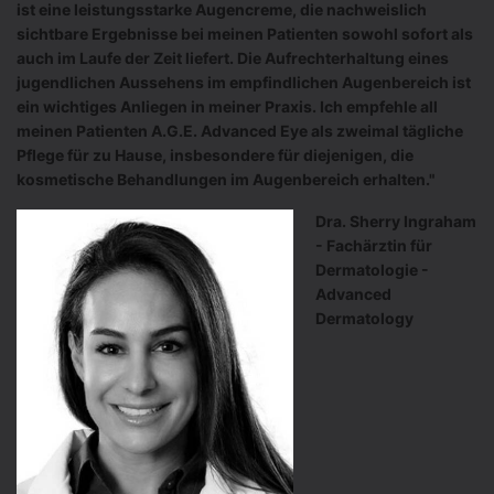
ist eine leistungsstarke Augencreme, die nachweislich
sichtbare Ergebnisse bei meinen Patienten sowohl sofort als
auch im Laufe der Zeit liefert. Die Aufrechterhaltung eines
jugendlichen Aussehens im empfindlichen Augenbereich ist
ein wichtiges Anliegen in meiner Praxis. Ich empfehle all
meinen Patienten A.G.E. Advanced Eye als zweimal tägliche
Pflege für zu Hause, insbesondere für diejenigen, die
kosmetische Behandlungen im Augenbereich erhalten."
Dra. Sherry Ingraham
- Fachärztin für
Dermatologie -
Advanced
Dermatology