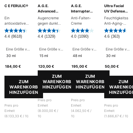
C E FERULIC®
A.G.E.
A.G.E.
Ultra Facial
Advanced
Interrupter
UV Defense
Eye
Advanced
LSF 50
Ein
Augencreme
Anti-Falten-
Feuchtigkeitssp
antioxidatives
gegen dunkle
Creme
Anti-Aging-
Vitamin-C-
Augenringe
Sonnencreme
Serum für
und Falten
für das
4.4
(8618)
4.4
(1329)
4.0
(1090)
4.6
(363)
jeden
Gesicht mit
Hauttypen,
hohem
Eine Größe verfügbar
Eine Größe verfügbar
Eine Größe verfügbar
Eine Größe verfügbar
welches feine
Breitband-
Linien und
UVA- und
30 ml
15 ml
48 ml
30 ml
Falten mildert
UVB-
und
Lichtschutz.
184,00 €
120,00 €
195,00 €
50,00 €
frühzeitiger
ZUM
ZUM
Hautalterung
ZUM
WARENKORB
WARENKORB
ZUM
vorbeugt.
WARENKORB
HINZUFÜGEN
HINZUFÜGEN
WARENKO
HINZUFÜGEN
A.G.E. ADVANCED EYE
A.G.E. INTERRUP
HINZUFÜG
C E FERULIC®
ULT
Preis pro
Preis pro
Preis pro
Einheit
Einheit
Preis pro
Einheit
(8.000,00 € /
(4.062,50 € /
Einheit
(6.133,33 € / 1l)
1l)
1l)
(1.666,67 € / 1l)