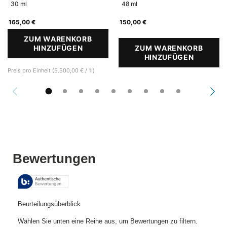
30 ml
48 ml
165,00 €
150,00 €
ZUM WARENKORB
HINZUFÜGEN
A.G.E. INTERRUPTER ULTRA SERUM
ZUM WARENKORB
HINZUFÜGEN
P-TIOX
Preis pro Einheit (5.500,00 € / 1l)
PDP Reviews