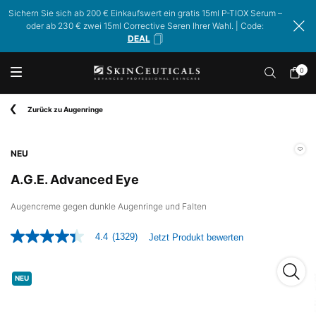
Sichern Sie sich ab 200 € Einkaufswert ein gratis 15ml P-TIOX Serum –
oder ab 230 € zwei 15ml Corrective Seren Ihrer Wahl. | Code:
DEAL
0
Mein
0 Prod
Warenk
Hauptinhalt
Zurück zu Augenringe
NEU
A.G.E. Advanced Eye
Augencreme gegen dunkle Augenringe und Falten
4.4
(1329)
Jetzt Produkt bewerten
4.4
von
5
A.G.E.
Sternen,
NEU
Durchschnittswert
der
Bewertung.