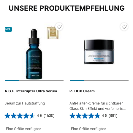
PDP Slot 1 Section
UNSERE PRODUKTEMPFEHLUNG
NEU
A.G.E. Interrupter Ultra Serum
P-TIOX Cream
Serum zur Hautstraffung
Anti‑Falten‑Creme für sichtbaren
Glass Skin Effekt und verfeinerte
Poren
4.6
(1530)
4.8
(891)
Eine Größe verfügbar
Eine Größe verfügbar