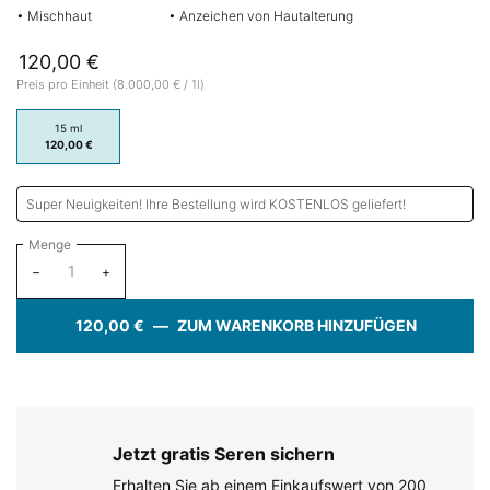
• Mischhaut
• Anzeichen von Hautalterung
120,00 €
Preis pro Einheit (8.000,00 € / 1l)
Ein size verfügbar
15 ml
Ausgewählt
, 1 von 1
120,00 €
Super Neuigkeiten! Ihre Bestellung wird KOSTENLOS geliefert!
Menge
−
+
120,00 €
―
ZUM WARENKORB HINZUFÜGEN
A.G.E. A
Jetzt gratis Seren sichern​
Erhalten Sie ab einem Einkaufswert von 200