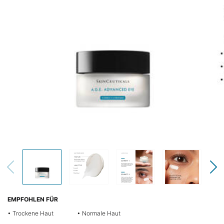
Read
1329
Reviews.
Link
auf
derselben
Seite.
EMPFOHLEN FÜR
• Trockene Haut
• Normale Haut