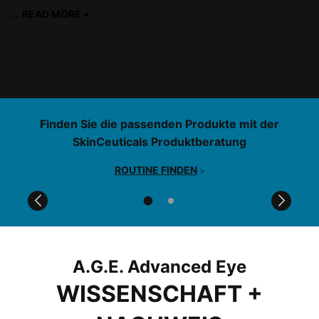
...
READ MORE +
read more
ANWENDUNG
>
PDP Product Find Services Section
Finden Sie die passenden Produkte mit der
SkinCeuticals Produktberatung
ROUTINE FINDEN
>
Before After Section
A.G.E. Advanced Eye
WISSENSCHAFT +