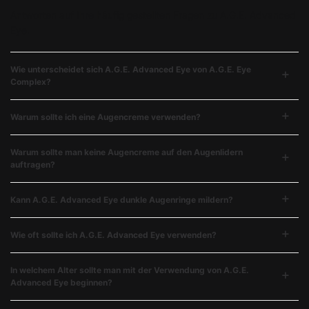
Antworten auf Ihre häufig gestellten Fragen zu A.G.E. Advanced
Eye.
Wie unterscheidet sich A.G.E. Advanced Eye von A.G.E. Eye
Complex?
Warum sollte ich eine Augencreme verwenden?
Warum sollte man keine Augencreme auf den Augenlidern
auftragen?
Kann A.G.E. Advanced Eye dunkle Augenringe mildern?
Wie oft sollte ich A.G.E. Advanced Eye verwenden?
In welchem Alter sollte man mit der Verwendung von A.G.E.
Advanced Eye beginnen?