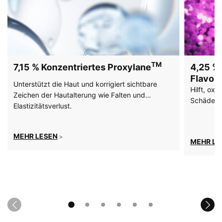
TM
7,15 % Konzentriertes Proxylane
4,25 % 
Flavon
Unterstützt die Haut und korrigiert sichtbare
Hilft, oxi
Zeichen der Hautalterung wie Falten und
Schäden d
Elastizitätsverlust.
MEHR LESEN
>
MEHR LE