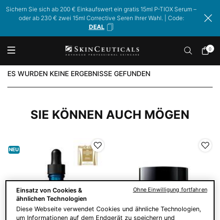
Sichern Sie sich ab 200 € Einkaufswert ein gratis 15ml P-TIOX Serum –
oder ab 230 € zwei 15ml Corrective Seren Ihrer Wahl. | Code:
DEAL
0
Mein
0 Prod
Warenk
Hauptinhalt
ES WURDEN KEINE ERGEBNISSE GEFUNDEN
SIE KÖNNEN AUCH MÖGEN
NEU
Ohne Einwilligung fortfahren
Einsatz von Cookies &
ähnlichen Technologien
Diese Webseite verwendet Cookies und ähnliche Technologien,
um Informationen auf dem Endgerät zu speichern und