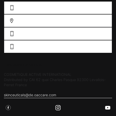
KONTAKFORMULAR AUSFÜLLEN
FINDEN SIE EIN GESCHÄFT
DE: 0211 38 55 76 33
AT: +43 19 34 61 57
Herstellerinformationen
COSMETIQUE ACTIVE INTERNATIONAL
Distributed by CAI 62 quai Charles Pasqua 92300 Levallois-
Perret France
skinceuticals@de.oaccare.com