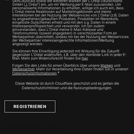
SkinCeuticals sowie die weiteren Marken der L’Oréal Deutschland
GmbH („L'Oréal“) ein, um mir Werbung per E-Mail zuzusenden. Um
personalisierte Informationen zu erhalten, willige ich auch ein, dass
L'Oréal meine Reaktionen auf Marketingaktionen und meine
Interaktionen bei der Nutzung der Webservices von L'Oréal (z.B. Daten
zu angesehenen/gekauften Produkten, Produkten im Warenkorb,
eingelöste Gutscheine) erhebt und mit den o.g. Daten in einem
Interessenprofilspeichert und verwendet. Ich bin zudem
einverstanden, dass L'Oréal meine E-Mail-Adresse und
Telefonnummer (soweit angegeben) in verschlüsselter Form an
Werbepartner übermittelt, sodass mir bei der Nutzung der Webservices
der Werbepartner interessengerechte Informationen/Werbung
angezeigt werden.
Sie können Ihre Einwilligung jederzeit mit Wirkung für die Zukunft
gegenüber L'Oréal widerrufen, z.B. über den Abmelde-Link in jeder E-
Mail. Mehr zum Widerrufsrecht finden Sie
hier
.
Folgen Sie den Links für einen Überblick über unsere
Marken
und
Werbepartner
. Mehr zur Verarbeitung Ihrer Daten finden Sie in unseren
*
Datenschutzinformationen
.
Diese Website ist durch Cloudflare geschützt und es gelten die
Datenschutzrichtlinien und die Nutzungsbedingungen.
REGISTRIEREN
Treten Sie mit uns in Kontakt