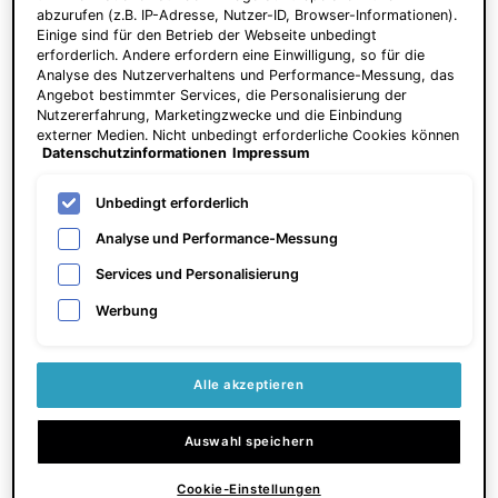
abzurufen (z.B. IP-Adresse, Nutzer-ID, Browser-Informationen).
Einige sind für den Betrieb der Webseite unbedingt
erforderlich. Andere erfordern eine Einwilligung, so für die
A.G.E. Interrupter Ultra Serum
P-TIOX Cream
Analyse des Nutzerverhaltens und Performance-Messung, das
Angebot bestimmter Services, die Personalisierung der
Nutzererfahrung, Marketingzwecke und die Einbindung
Serum zur Hautstraffung
Anti‑Falten‑Creme für sichtbaren
externer Medien. Nicht unbedingt erforderliche Cookies können
Glass Skin Effekt und verfeinerte
Datenschutzinformationen
Impressum
direkt akzeptiert ("Alle akzeptieren") oder abgelehnt ("Ohne
Poren
4.6
(1529)
4.8
(888)
Einwilligung fortfahren") werden. Individuelle Anpassungen der
Einstellungen sind ebenfalls möglich und speicherbar ("Auswahl
Unbedingt erforderlich
Eine Größe verfügbar
Eine Größe verfügbar
speichern"). Die Auswahl kann jederzeit unter dem Link
"Cookie-Einstellungen" angepasst werden. Für weitere
30 ml
48 ml
Analyse und Performance-Messung
Informationen s. unsere Datenschutzinformationen.
Services und Personalisierung
165,00 €
150,00 €
Werbung
ZUM WARENKORB
HINZUFÜGEN
A.G.E. INTERRUPTER ULTRA SERUM
ZUM WARENKORB
HINZUFÜGEN
P-TIOX
Preis pro Einheit (5.500,00 € / 1l)
Alle akzeptieren
Auswahl speichern
Cookie-Einstellungen