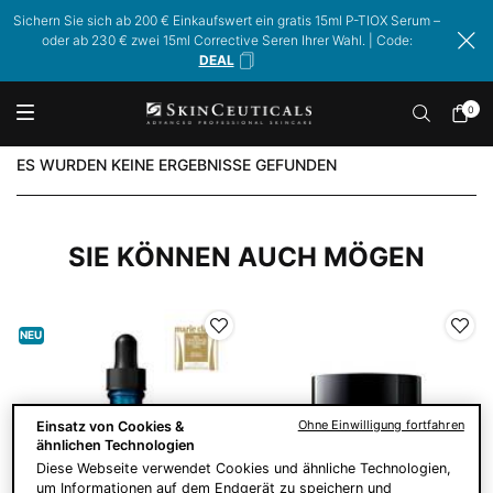
Sichern Sie sich ab 200 € Einkaufswert ein gratis 15ml P-TIOX Serum –
oder ab 230 € zwei 15ml Corrective Seren Ihrer Wahl. | Code:
DEAL
0
Mein
0 Prod
Warenk
Hauptinhalt
ES WURDEN KEINE ERGEBNISSE GEFUNDEN
SIE KÖNNEN AUCH MÖGEN
NEU
Ohne Einwilligung fortfahren
Einsatz von Cookies &
ähnlichen Technologien
Diese Webseite verwendet Cookies und ähnliche Technologien,
um Informationen auf dem Endgerät zu speichern und