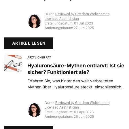
optimale Verbesserung der Haut und die
Vermeidung möglicher unerwünschter
Durch
Reviewed by Gretchen Wobensmith,
Nebenwirkungen.
Licensed Aesthetician
Erstellungsdatum:
01 Jul 2023
Änderungsdatum:
27 Jun 2025
ARTIKEL LESEN
ÄRZTLICHER RAT
Hyaluronsäure-Mythen entlarvt: Ist sie
sicher? Funktioniert sie?
Erfahren Sie, was hinter den weit verbreiteten
Mythen über Hyaluronsäure steckt, einschliesslich
ihrer Sicherheit und Wirksamkeit, und gewinnen Sie
Einblicke in ihre Vorteile für die Hautpflege.
Durch
Reviewed by Gretchen Wobensmith,
Licensed Aesthetician
Erstellungsdatum:
01 Apr 2023
Änderungsdatum:
26 Jun 2025