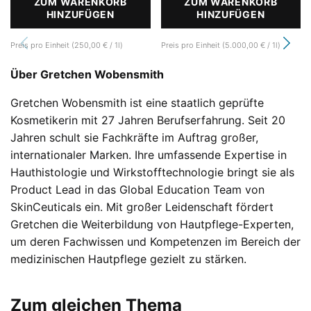
ZUM WARENKORB
ZUM WARENKORB
HINZUFÜGEN
BLEMISH + AGE TONER
HINZUFÜGEN
P-TIOX
Preis pro Einheit (250,00 € / 1l)
Preis pro Einheit (5.000,00 € / 1l)
Über Gretchen Wobensmith
Gretchen Wobensmith ist eine staatlich geprüfte
Kosmetikerin mit 27 Jahren Berufserfahrung. Seit 20
Jahren schult sie Fachkräfte im Auftrag großer,
internationaler Marken. Ihre umfassende Expertise in
Hauthistologie und Wirkstofftechnologie bringt sie als
Product Lead in das Global Education Team von
SkinCeuticals ein. Mit großer Leidenschaft fördert
Gretchen die Weiterbildung von Hautpflege-Experten,
um deren Fachwissen und Kompetenzen im Bereich der
medizinischen Hautpflege gezielt zu stärken.
Zum gleichen Thema