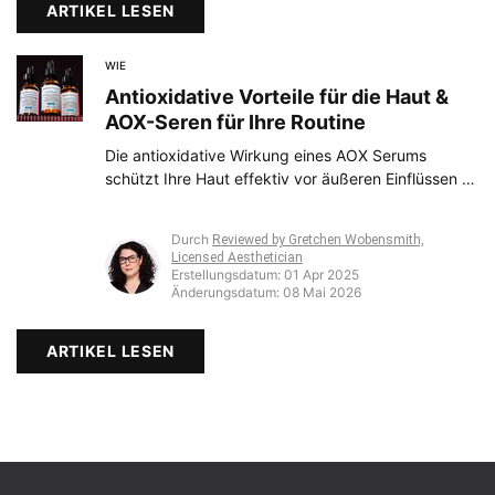
ARTIKEL LESEN
WIE
Antioxidative Vorteile für die Haut &
AOX-Seren für Ihre Routine
Die antioxidative Wirkung eines AOX Serums
schützt Ihre Haut effektiv vor äußeren Einflüssen –
und ist damit ein wichtiger Baustein für eine
gesunde, jugendliche Ausstrahlung. Hier
Durch
Reviewed by Gretchen Wobensmith,
bekommen Sie die wichtigsten Tipps für Ihre
Licensed Aesthetician
Pflegeroutine.
Erstellungsdatum:
01 Apr 2025
Änderungsdatum:
08 Mai 2026
ARTIKEL LESEN