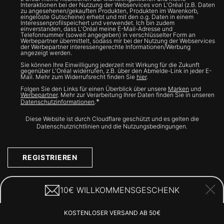
Interaktionen bei der Nutzung der Webservices von L'Oréal (z.B. Daten
zu angesehenen/gekauften Produkten, Produkten im Warenkorb,
eingelöste Gutscheine) erhebt und mit den o.g. Daten in einem
Interessenprofilspeichert und verwendet. Ich bin zudem
einverstanden, dass L'Oréal meine E-Mail-Adresse und
Telefonnummer (soweit angegeben) in verschlüsselter Form an
Werbepartner übermittelt, sodass mir bei der Nutzung der Webservices
der Werbepartner interessengerechte Informationen/Werbung
angezeigt werden.
Sie können Ihre Einwilligung jederzeit mit Wirkung für die Zukunft
gegenüber L'Oréal widerrufen, z.B. über den Abmelde-Link in jeder E-
Mail. Mehr zum Widerrufsrecht finden Sie
hier
.
Folgen Sie den Links für einen Überblick über unsere
Marken
und
Werbepartner
. Mehr zur Verarbeitung Ihrer Daten finden Sie in unseren
*
Datenschutzinformationen
.
Diese Website ist durch Cloudflare geschützt und es gelten die
Datenschutzrichtlinien und die Nutzungsbedingungen.
REGISTRIEREN
10€ WILLKOMMENSGESCHENK
Treten Sie mit uns in Kontakt
KOSTENLOSER VERSAND AB 50€
KONTAKFORMULAR AUSFÜLLEN