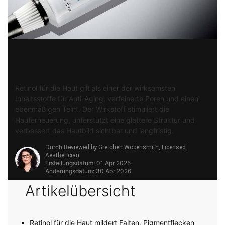
Retinol für die Haut: Der Anti-
Aging-Wirkstoff
Retinol für die Haut gilt als einer der wirksamsten
Inhaltsstoffe für Anti-Aging, verfeinerte Poren und einen
ebenmäßigen Teint. Der Wirkstoff stimuliert die
Hauterneuerung, unterstützt eine glattere Struktur und
verbessert das Hautbild sichtbar und langfristig.
Durch
Reviewed by Gretchen Wobensmith, Licensed
Aesthetician
Erstellungsdatum:
01 Apr 2025
Änderungsdatum:
30 Apr 2026
Artikelübersicht
Retinol für die Haut mildert Falten, Pigmentflecken