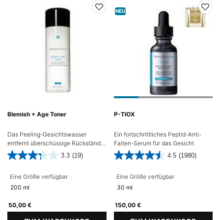
NEU
Blemish + Age Toner
P-TIOX
Das Peeling-Gesichtswasser
Ein fortschrittliches Peptid-Anti-
entfernt überschüssige Rückstände
Falten-Serum für das Gesicht
und oberflächliche Zellen, um die
3.3
(19)
4.5
(1980)
Poren zu klären.
Eine Größe verfügbar
Eine Größe verfügbar
200 ml
30 ml
50,00 €
150,00 €