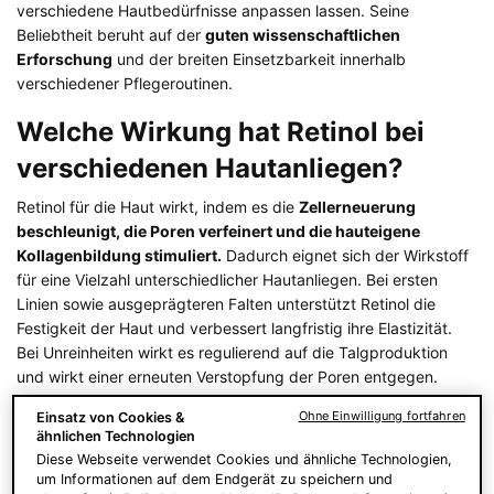
verschiedene Hautbedürfnisse anpassen lassen. Seine
Beliebtheit beruht auf der
guten wissenschaftlichen
Erforschung
und der breiten Einsetzbarkeit innerhalb
verschiedener Pflegeroutinen.
Welche Wirkung hat Retinol bei
verschiedenen Hautanliegen?
Retinol für die Haut wirkt, indem es die
Zellerneuerung
beschleunigt, die Poren verfeinert und die hauteigene
Kollagenbildung stimuliert.
Dadurch eignet sich der Wirkstoff
für eine Vielzahl unterschiedlicher Hautanliegen. Bei ersten
Linien sowie ausgeprägteren Falten unterstützt Retinol die
Festigkeit der Haut und verbessert langfristig ihre Elastizität.
Bei Unreinheiten wirkt es regulierend auf die Talgproduktion
und wirkt einer erneuten Verstopfung der Poren entgegen.
Pigmentflecken werden nach und nach aufgehellt, raue oder
Ohne Einwilligung fortfahren
Einsatz von Cookies &
verdickte Hautbereiche erhalten mehr Geschmeidigkeit und
ähnlichen Technologien
wirken ebenmäßiger. Durch seine breitgefächerte Wirksamkeit
Diese Webseite verwendet Cookies und ähnliche Technologien,
bietet Retinol Vorteile
für verschiedene Hauttypen
und ihre
um Informationen auf dem Endgerät zu speichern und