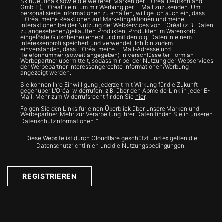
SkinCeuticals sowie die weiteren Marken der L’Oréal Deutschland
GmbH („L'Oréal“) ein, um mir Werbung per E-Mail zuzusenden. Um
personalisierte Informationen zu erhalten, willige ich auch ein, dass
L'Oréal meine Reaktionen auf Marketingaktionen und meine
Interaktionen bei der Nutzung der Webservices von L'Oréal (z.B. Daten
zu angesehenen/gekauften Produkten, Produkten im Warenkorb,
eingelöste Gutscheine) erhebt und mit den o.g. Daten in einem
Interessenprofilspeichert und verwendet. Ich bin zudem
einverstanden, dass L'Oréal meine E-Mail-Adresse und
Telefonnummer (soweit angegeben) in verschlüsselter Form an
Werbepartner übermittelt, sodass mir bei der Nutzung der Webservices
der Werbepartner interessengerechte Informationen/Werbung
angezeigt werden.
Sie können Ihre Einwilligung jederzeit mit Wirkung für die Zukunft
gegenüber L'Oréal widerrufen, z.B. über den Abmelde-Link in jeder E-
Mail. Mehr zum Widerrufsrecht finden Sie
hier
.
Folgen Sie den Links für einen Überblick über unsere
Marken
und
Werbepartner
. Mehr zur Verarbeitung Ihrer Daten finden Sie in unseren
*
Datenschutzinformationen
.
Diese Website ist durch Cloudflare geschützt und es gelten die
Datenschutzrichtlinien und die Nutzungsbedingungen.
REGISTRIEREN
Treten Sie mit uns in Kontakt