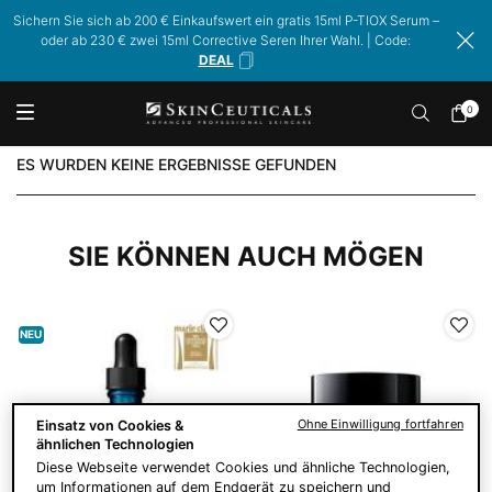
Sichern Sie sich ab 200 € Einkaufswert ein gratis 15ml P-TIOX Serum –
oder ab 230 € zwei 15ml Corrective Seren Ihrer Wahl. | Code:
DEAL
0
Mein
0 Prod
Warenk
Hauptinhalt
ES WURDEN KEINE ERGEBNISSE GEFUNDEN
SIE KÖNNEN AUCH MÖGEN
NEU
Ohne Einwilligung fortfahren
Einsatz von Cookies &
ähnlichen Technologien
Diese Webseite verwendet Cookies und ähnliche Technologien,
um Informationen auf dem Endgerät zu speichern und