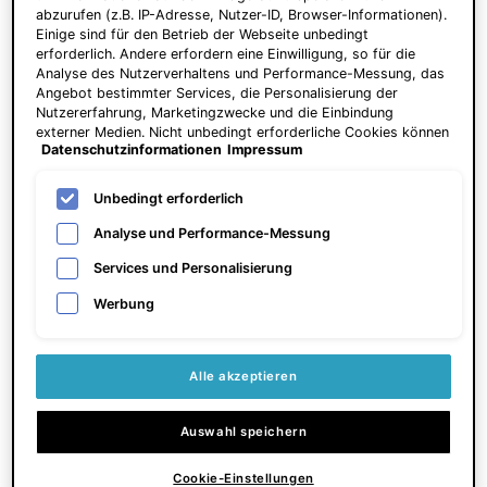
abzurufen (z.B. IP-Adresse, Nutzer-ID, Browser-Informationen).
Einige sind für den Betrieb der Webseite unbedingt
erforderlich. Andere erfordern eine Einwilligung, so für die
A.G.E. Interrupter Ultra Serum
P-TIOX Cream
Analyse des Nutzerverhaltens und Performance-Messung, das
Angebot bestimmter Services, die Personalisierung der
Nutzererfahrung, Marketingzwecke und die Einbindung
Serum zur Hautstraffung
Anti‑Falten‑Creme für sichtbaren
externer Medien. Nicht unbedingt erforderliche Cookies können
Glass Skin Effekt und verfeinerte
Datenschutzinformationen
Impressum
direkt akzeptiert ("Alle akzeptieren") oder abgelehnt ("Ohne
Poren
4.6
(1529)
4.8
(888)
Einwilligung fortfahren") werden. Individuelle Anpassungen der
Einstellungen sind ebenfalls möglich und speicherbar ("Auswahl
Unbedingt erforderlich
Eine Größe verfügbar
Eine Größe verfügbar
speichern"). Die Auswahl kann jederzeit unter dem Link
"Cookie-Einstellungen" angepasst werden. Für weitere
30 ml
48 ml
Analyse und Performance-Messung
Informationen s. unsere Datenschutzinformationen.
Services und Personalisierung
165,00 €
150,00 €
Werbung
ZUM WARENKORB
HINZUFÜGEN
A.G.E. INTERRUPTER ULTRA SERUM
ZUM WARENKORB
HINZUFÜGEN
P-TIOX
Preis pro Einheit (5.500,00 € / 1l)
Alle akzeptieren
Auswahl speichern
Cookie-Einstellungen