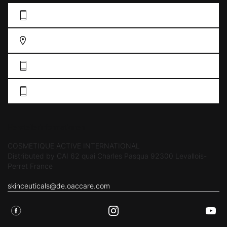
KONTAKFORMULAR AUSFÜLLEN
FINDEN SIE EIN GESCHÄFT
DE: 0211 38 55 76 33
AT: +43 19 34 61 57
Herstellerinformationen
COSMETIQUE ACTIVE INTERNATIONAL
Distributed by CAI 62 quai Charles Pasqua 92300 Levallois-
Perret France
skinceuticals@de.oaccare.com