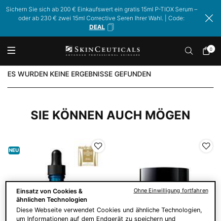
Sichern Sie sich ab 200 € Einkaufswert ein gratis 15ml P-TIOX Serum –
oder ab 230 € zwei 15ml Corrective Seren Ihrer Wahl. | Code:
DEAL
0
Mein
0 Prod
Warenk
Hauptinhalt
ES WURDEN KEINE ERGEBNISSE GEFUNDEN
SIE KÖNNEN AUCH MÖGEN
NEU
Ohne Einwilligung fortfahren
Einsatz von Cookies &
ähnlichen Technologien
Diese Webseite verwendet Cookies und ähnliche Technologien,
um Informationen auf dem Endgerät zu speichern und