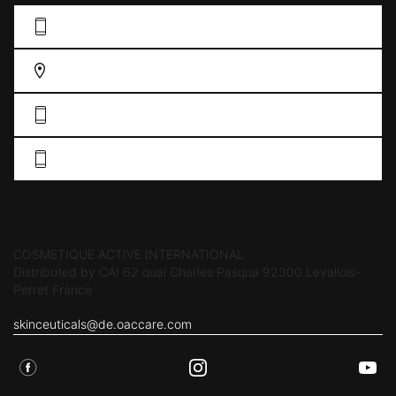
KONTAKFORMULAR AUSFÜLLEN
FINDEN SIE EIN GESCHÄFT
DE: 0211 38 55 76 33
AT: +43 19 34 61 57
Herstellerinformationen
COSMETIQUE ACTIVE INTERNATIONAL
Distributed by CAI 62 quai Charles Pasqua 92300 Levallois-
Perret France
skinceuticals@de.oaccare.com