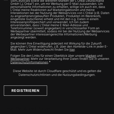
SkinCeuticals sowie die weiteren Marken der L’Oréal Deutschland
GmbH („L'Oréal“) ein, um mir Werbung per E-Mail zuzusenden. Um
personalisierte Informationen zu erhalten, willige ich auch ein, dass
L'Oréal meine Reaktionen auf Marketingaktionen und meine
Interaktionen bei der Nutzung der Webservices von L'Oréal (z.B. Daten
zu angesehenen/gekauften Produkten, Produkten im Warenkorb,
eingelöste Gutscheine) erhebt und mit den o.g. Daten in einem
Interessenprofilspeichert und verwendet. Ich bin zudem
einverstanden, dass L'Oréal meine E-Mail-Adresse und
Telefonnummer (soweit angegeben) in verschlüsselter Form an
Werbepartner übermittelt, sodass mir bei der Nutzung der Webservices
der Werbepartner interessengerechte Informationen/Werbung
angezeigt werden.
Sie können Ihre Einwilligung jederzeit mit Wirkung für die Zukunft
gegenüber L'Oréal widerrufen, z.B. über den Abmelde-Link in jeder E-
Mail. Mehr zum Widerrufsrecht finden Sie
hier
.
Folgen Sie den Links für einen Überblick über unsere
Marken
und
Werbepartner
. Mehr zur Verarbeitung Ihrer Daten finden Sie in unseren
*
Datenschutzinformationen
.
Diese Website ist durch Cloudflare geschützt und es gelten die
Datenschutzrichtlinien und die Nutzungsbedingungen.
REGISTRIEREN
Treten Sie mit uns in Kontakt