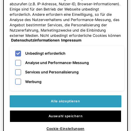
abzurufen (z.B. IP-Adresse, Nutzer-ID, Browser-Informationen).
Einige sind für den Betrieb der Webseite unbedingt
erforderlich. Andere erfordern eine Einwilligung, so für die
A.G.E. Interrupter Ultra Serum
P-TIOX Cream
Analyse des Nutzerverhaltens und Performance-Messung, das
Angebot bestimmter Services, die Personalisierung der
Nutzererfahrung, Marketingzwecke und die Einbindung
Serum zur Hautstraffung
Anti‑Falten‑Creme für sichtbaren
externer Medien. Nicht unbedingt erforderliche Cookies können
Glass Skin Effekt und verfeinerte
Datenschutzinformationen
Impressum
direkt akzeptiert ("Alle akzeptieren") oder abgelehnt ("Ohne
Poren
4.6
(1529)
4.8
(889)
Einwilligung fortfahren") werden. Individuelle Anpassungen der
Einstellungen sind ebenfalls möglich und speicherbar ("Auswahl
Unbedingt erforderlich
Eine Größe verfügbar
Eine Größe verfügbar
speichern"). Die Auswahl kann jederzeit unter dem Link
"Cookie-Einstellungen" angepasst werden. Für weitere
30 ml
48 ml
Analyse und Performance-Messung
Informationen s. unsere Datenschutzinformationen.
Services und Personalisierung
165,00 €
150,00 €
Werbung
ZUM WARENKORB
HINZUFÜGEN
A.G.E. INTERRUPTER ULTRA SERUM
ZUM WARENKORB
HINZUFÜGEN
P-TIOX
Preis pro Einheit (5.500,00 € / 1l)
Alle akzeptieren
Auswahl speichern
Cookie-Einstellungen