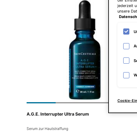
der Einste
jederzeit 
unsere Da
Datensch
U
A
S
W
Cookie-Ei
A.G.E. Interrupter Ultra Serum
Serum zur Hautstraffung