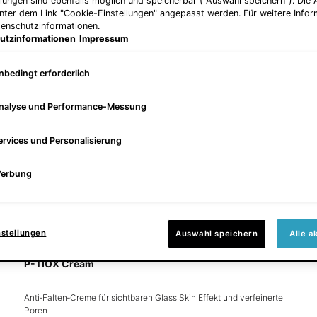
llungen sind ebenfalls möglich und speicherbar ("Auswahl speichern"). Die
unter dem Link "Cookie-Einstellungen" angepasst werden. Für weitere Infor
tenschutzinformationen.
utzinformationen
Impressum
nbedingt erforderlich
nalyse und Performance-Messung
ervices und Personalisierung
erbung
nstellungen
Auswahl speichern
Alle a
P-TIOX Cream
Anti‑Falten‑Creme für sichtbaren Glass Skin Effekt und verfeinerte
Poren