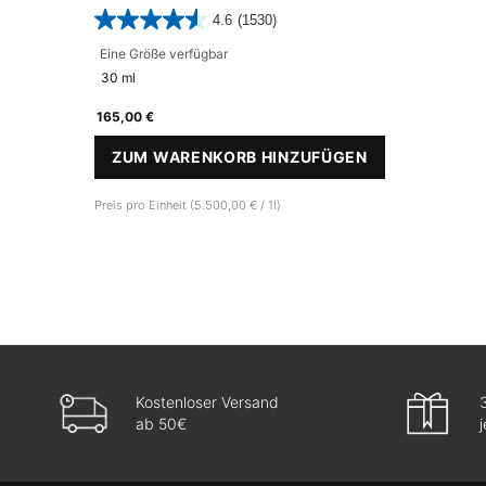
4.6
(1530)
Eine Größe verfügbar
30 ml
165,00 €
ZUM WARENKORB HINZUFÜGEN
A.G.E. INTERRUPTER ULTRA 
Preis pro Einheit (5.500,00 € / 1l)
Kostenloser Versand
ab 50€