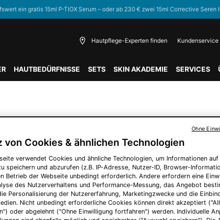
fswert ein gratis 15ml P-TIOX Serum – oder ab 230 € zwei 15ml Corrective Seren I
Hautpflege-Experten finden
Kundenservice
ER
HAUTBEDÜRFNISSE
SETS
SKIN AKADEMIE
SERVICES
ISSE GEFUNDEN
Ohne Einwi
z von Cookies & ähnlichen Technologien
seite verwendet Cookies und ähnliche Technologien, um Informationen au
SIE KÖNNEN AUCH MÖGEN
u speichern und abzurufen (z.B. IP-Adresse, Nutzer-ID, Browser-Informatio
en Betrieb der Webseite unbedingt erforderlich. Andere erfordern eine Einwi
nalyse des Nutzerverhaltens und Performance-Messung, das Angebot best
die Personalisierung der Nutzererfahrung, Marketingzwecke und die Einbi
edien. Nicht unbedingt erforderliche Cookies können direkt akzeptiert ("Al
n") oder abgelehnt ("Ohne Einwilligung fortfahren") werden. Individuelle 