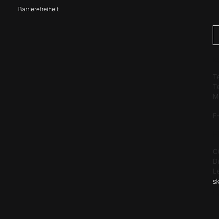
Barrierefreiheit
K
T
T
M
E
H
C
D
L
s
F