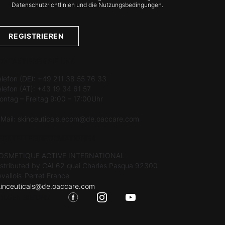
Datenschutzrichtlinien und die Nutzungsbedingungen.
REGISTRIEREN
ONTAKTIEREN SIE UNS
elefon (DE): +49 211 38 55 76 33
elefon (AT): +43 19 34 61 57
ontag – Freitag 9:00 – 17:00Uhr
-Mail:
skinceuticals.ecom@de.oaccare.com
ERSTELLERINFORMATIONEN
OSMETIQUE ACTIVE INTERNATIONAL
istributed by CAI 62 quai Charles Pasqua 92300
evallois-Perret France
kinceuticals@de.oaccare.com
OLGEN SIE UNS