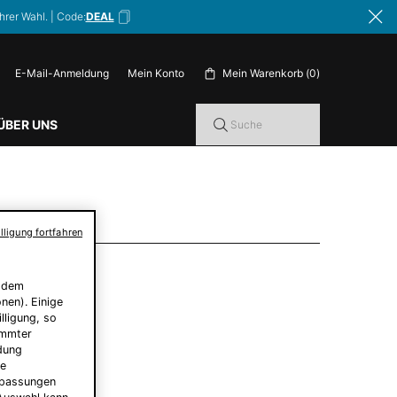
hrer Wahl. | Code:
DEAL
E-Mail-Anmeldung
Mein Warenkorb
0
Mein Konto
0 Produkt im Warenkorb
ÜBER UNS
Suche
lligung fortfahren
f dem
nen). Einige
lligung, so
immter
ndung
le
Anpassungen