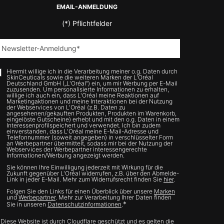
EMAIL-ANMELDUNG
(*)
Pflichtfelder
Newsletter-Anmeldung
*
Hiermit willige ich in die Verarbeitung meiner o.g. Daten durch
SkinCeuticals sowie die weiteren Marken der L’Oréal
Deutschland GmbH („L'Oréal“) ein, um mir Werbung per E-Mail
zuzusenden. Um personalisierte Informationen zu erhalten,
willige ich auch ein, dass L'Oréal meine Reaktionen auf
Marketingaktionen und meine Interaktionen bei der Nutzung
der Webservices von L'Oréal (z.B. Daten zu
angesehenen/gekauften Produkten, Produkten im Warenkorb,
eingelöste Gutscheine) erhebt und mit den o.g. Daten in einem
Interessenprofilspeichert und verwendet. Ich bin zudem
einverstanden, dass L'Oréal meine E-Mail-Adresse und
Telefonnummer (soweit angegeben) in verschlüsselter Form
an Werbepartner übermittelt, sodass mir bei der Nutzung der
Webservices der Werbepartner interessengerechte
Informationen/Werbung angezeigt werden.
Sie können Ihre Einwilligung jederzeit mit Wirkung für die
Zukunft gegenüber L'Oréal widerrufen, z.B. über den Abmelde-
Link in jeder E-Mail. Mehr zum Widerrufsrecht finden Sie
hier
.
Folgen Sie den Links für einen Überblick über unsere
Marken
und
Werbepartner
. Mehr zur Verarbeitung Ihrer Daten finden
*
Sie in unseren
Datenschutzinformationen
.
Diese Website ist durch Cloudflare geschützt und es gelten die