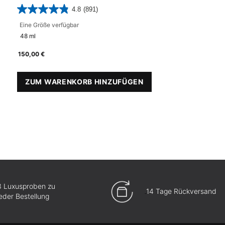
4.8
(891)
Eine Größe verfügbar
48 ml
150,00 €
SERUM
ZUM WARENKORB HINZUFÜGEN
P-TIOX CREAM
3 Luxusproben zu
14 Tage Rückversand
jeder Bestellung