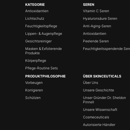
Fußzeilennavigation
KATEGORIE
SEREN
Antioxidantien
Vitamin C Seren
Lichtschutz
Hyaluronsäure Seren
Feuchtigkeitspflege
Anti-Aging-Seren
Lippen- & Augenpflege
Antioxidantien
Gesichtsreiniger
Peelende Seren
Masken & Exfolierende
Feuchtigkeitsspendende Ser
Produkte
Körperpflege
Pflege-Routine Sets
PRODUKTPHILOSOPHIE
ÜBER SKINCEUTICALS
Vorbeugen
Über Uns
Korrigieren
Unsere Geschichte
Schützen
Unser Gründer Dr. Sheldon
Pinnell
Unsere Wissenschaft
Cosmeceuticals
Autorisierte Händler