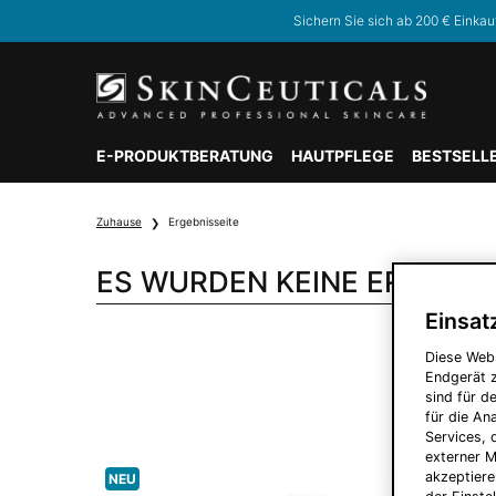
Sichern Sie sich ab 200 € Einkau
E-PRODUKTBERATUNG
HAUTPFLEGE
BESTSELL
Hauptinhalt
Zuhause
Ergebnisseite
ES WURDEN KEINE ERGEBN
Einsat
Diese Web
Endgerät z
sind für d
für die A
Services, 
externer M
akzeptiere
NEU