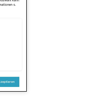
 Auswahl kann
mationen s.
kzeptieren