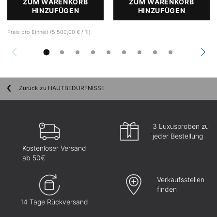
ZUM WARENKORB
ZUM WARENKORB
HINZUFÜGEN
A.G.E. INTERRUPTER ULTRA SERUM
HINZUFÜGEN
P-TIOX
Preis pro Einheit (5.500,00 € / 1l)
Zurück zu HAUTBEDÜRFNISSE
3 Luxusproben zu
jeder Bestellung
Kostenloser Versand
ab 50€
Verkaufsstellen
finden
14 Tage Rückversand