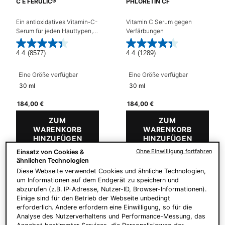
C E FERULIC®
PHLORETIN CF
Ein antioxidatives Vitamin-C-
Vitamin C Serum gegen
Serum für jeden Hauttypen,
Verfärbungen
welches feine Linien und
Falten mildert und
4.4
(8577)
4.4
(1289)
frühzeitiger Hautalterung
vorbeugt.
Eine Größe verfügbar
Eine Größe verfügbar
30 ml
30 ml
184,00 €
184,00 €
ZUM
ZUM
WARENKORB
WARENKORB
HINZUFÜGEN
C E FERULIC®
HINZUFÜGEN
PHLORE
Ohne Einwilligung fortfahren
Einsatz von Cookies &
ähnlichen Technologien
Preis pro Einheit (6.133,33 € /
Preis pro Einheit (6.133,33 € /
1l)
1l)
Diese Webseite verwendet Cookies und ähnliche Technologien,
um Informationen auf dem Endgerät zu speichern und
abzurufen (z.B. IP-Adresse, Nutzer-ID, Browser-Informationen).
Einige sind für den Betrieb der Webseite unbedingt
erforderlich. Andere erfordern eine Einwilligung, so für die
BESTSELLER
Analyse des Nutzerverhaltens und Performance-Messung, das