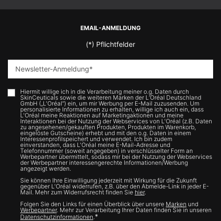
Fußzeilennavigation
EMAIL-ANMELDUNG
(*)
Pflichtfelder
Newsletter-Anmeldung
*
Hiermit willige ich in die Verarbeitung meiner o.g. Daten durch
SkinCeuticals sowie die weiteren Marken der L’Oréal Deutschland
GmbH („L'Oréal“) ein, um mir Werbung per E-Mail zuzusenden. Um
personalisierte Informationen zu erhalten, willige ich auch ein, dass
L'Oréal meine Reaktionen auf Marketingaktionen und meine
Interaktionen bei der Nutzung der Webservices von L'Oréal (z.B. Daten
zu angesehenen/gekauften Produkten, Produkten im Warenkorb,
eingelöste Gutscheine) erhebt und mit den o.g. Daten in einem
Interessenprofilspeichert und verwendet. Ich bin zudem
einverstanden, dass L'Oréal meine E-Mail-Adresse und
Telefonnummer (soweit angegeben) in verschlüsselter Form an
Werbepartner übermittelt, sodass mir bei der Nutzung der Webservices
der Werbepartner interessengerechte Informationen/Werbung
angezeigt werden.
Sie können Ihre Einwilligung jederzeit mit Wirkung für die Zukunft
gegenüber L'Oréal widerrufen, z.B. über den Abmelde-Link in jeder E-
Mail. Mehr zum Widerrufsrecht finden Sie
hier
.
Folgen Sie den Links für einen Überblick über unsere
Marken
und
Werbepartner
. Mehr zur Verarbeitung Ihrer Daten finden Sie in unseren
*
Datenschutzinformationen
.