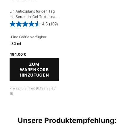
Ein Antioxidans für den Tag
mit Serum-in-Gel-Textur, das
fortschrittlichen Schutz vor
4.5
(169)
schädigenden
Umwelteinflüssen bietet,
Eine Größe verfügbar
während Verfärbungen
gemindert werden.
30 ml
184,00 €
ZUM
WARENKORB
HINZUFÜGEN
PHLORETIN CF GEL
Preis pro Einheit (6.133,33 € /
1l)
Unsere Produktempfehlung: