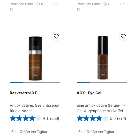
Preis pro Einheit (3.833,33 € /
Preis pro Einheit (6.133,33 € /
1l)
1l)
Resveratrol B E
AOX+ Eye Gel
Antioxidatives Gesichtsserum
Eine antioxidative Serum-in-
für die Nacht
Gel-Augenpflege mit Koffein,
welches die Augenpartie vor
4.1
(559)
3.9
(274)
lichtbedingter Hautalterung
schützt, Falten sowie
Eine Größe verfügbar
Eine Größe verfügbar
Schwellungen und