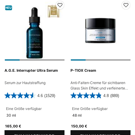
NEU
A.G.E. Interrupter Ultra Serum
P-TIOX Cream
Serum zur Hautstraffung
Anti‑Falten‑Creme für sichtbaren
Glass Skin Effekt und verfeinerte
Poren
4.6
(1529)
4.8
(889)
Eine Größe verfügbar
Eine Größe verfügbar
30 ml
48 ml
165,00 €
150,00 €