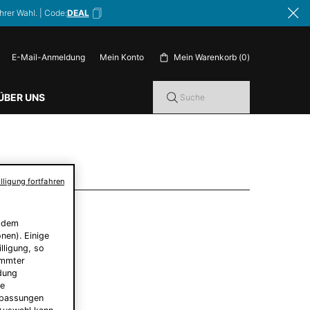
hrer Wahl. | Code:
DEAL
E-Mail-Anmeldung
Mein Warenkorb
0
Mein Konto
0 Produkt im Warenkorb
ÜBER UNS
Suche
lligung fortfahren
f dem
nen). Einige
lligung, so
immter
ndung
le
Anpassungen