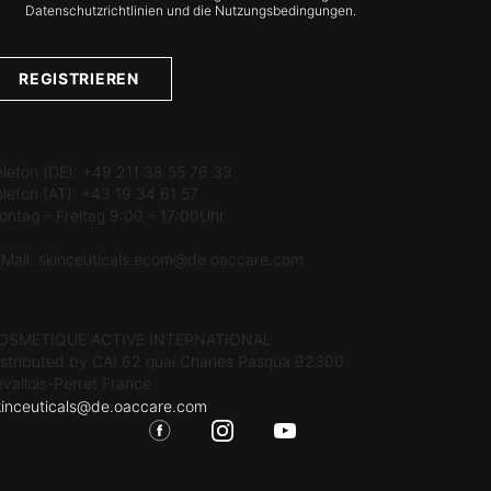
Datenschutzrichtlinien und die Nutzungsbedingungen.
REGISTRIEREN
ONTAKTIEREN SIE UNS
elefon (DE): +49 211 38 55 76 33
elefon (AT): +43 19 34 61 57
ontag – Freitag 9:00 – 17:00Uhr
-Mail:
skinceuticals.ecom@de.oaccare.com
ERSTELLERINFORMATIONEN
OSMETIQUE ACTIVE INTERNATIONAL
istributed by CAI 62 quai Charles Pasqua 92300
evallois-Perret France
kinceuticals@de.oaccare.com
OLGEN SIE UNS