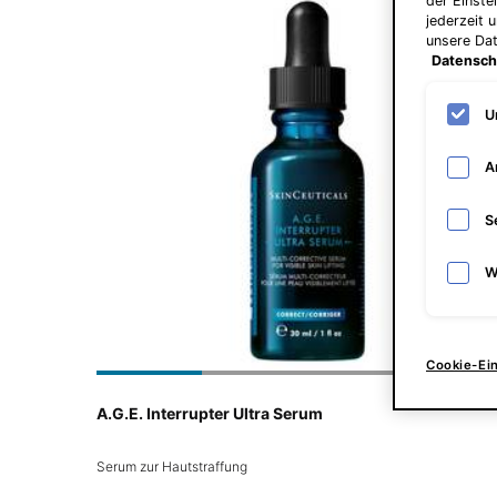
der Einste
jederzeit 
unsere Da
Datensch
U
A
S
W
Cookie-Ei
A.G.E. Interrupter Ultra Serum
Serum zur Hautstraffung