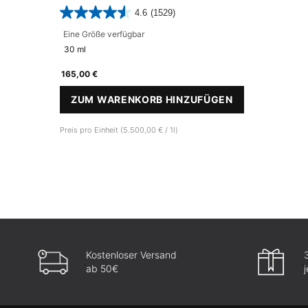
4.6
(1529)
Eine Größe verfügbar
30 ml
165,00 €
ZUM WARENKORB HINZUFÜGEN
A.G.E. INTERRUPTER ULTRA 
Preis pro Einheit (5.500,00 € / 1l)
Kostenloser Versand
ab 50€