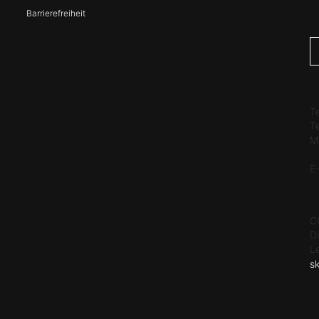
Barrierefreiheit
K
T
T
M
E
H
C
D
L
s
F