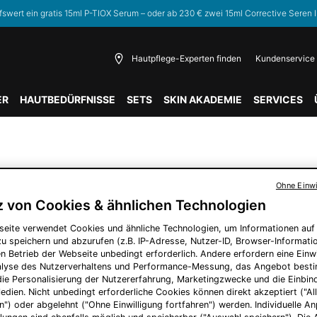
fswert ein gratis 15ml P-TIOX Serum – oder ab 230 € zwei 15ml Corrective Seren I
Hautpflege-Experten finden
Kundenservice
ER
HAUTBEDÜRFNISSE
SETS
SKIN AKADEMIE
SERVICES
ISSE GEFUNDEN
Ohne Einwi
z von Cookies & ähnlichen Technologien
seite verwendet Cookies und ähnliche Technologien, um Informationen au
SIE KÖNNEN AUCH MÖGEN
u speichern und abzurufen (z.B. IP-Adresse, Nutzer-ID, Browser-Informatio
en Betrieb der Webseite unbedingt erforderlich. Andere erfordern eine Einwi
nalyse des Nutzerverhaltens und Performance-Messung, das Angebot best
die Personalisierung der Nutzererfahrung, Marketingzwecke und die Einbi
edien. Nicht unbedingt erforderliche Cookies können direkt akzeptiert ("Al
n") oder abgelehnt ("Ohne Einwilligung fortfahren") werden. Individuelle 