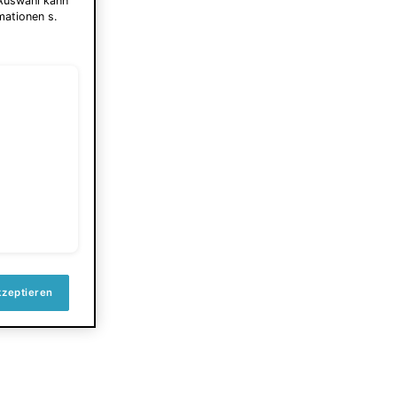
 Auswahl kann
mationen s.
kzeptieren