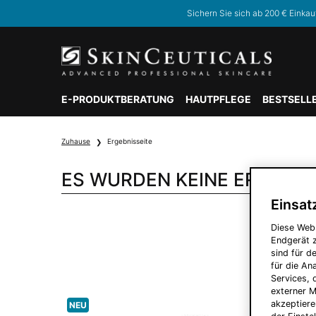
Sichern Sie sich ab 200 € Einkau
E-PRODUKTBERATUNG
HAUTPFLEGE
BESTSELL
Hauptinhalt
Zuhause
Ergebnisseite
ES WURDEN KEINE ERGEBN
Einsat
Diese Web
Endgerät z
sind für d
für die A
Services, 
externer M
akzeptiere
NEU