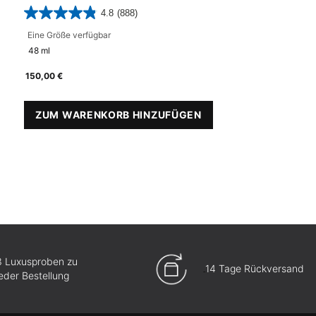
4.8
(888)
Eine Größe verfügbar
48 ml
150,00 €
SERUM
ZUM WARENKORB HINZUFÜGEN
P-TIOX CREAM
3 Luxusproben zu
14 Tage Rückversand
jeder Bestellung