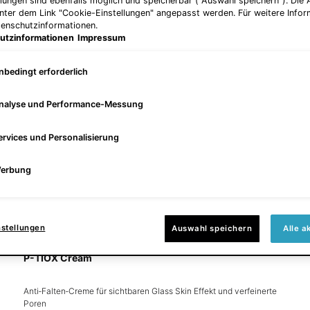
llungen sind ebenfalls möglich und speicherbar ("Auswahl speichern"). Die
unter dem Link "Cookie-Einstellungen" angepasst werden. Für weitere Infor
tenschutzinformationen.
utzinformationen
Impressum
nbedingt erforderlich
nalyse und Performance-Messung
ervices und Personalisierung
erbung
nstellungen
Auswahl speichern
Alle a
P-TIOX Cream
Anti‑Falten‑Creme für sichtbaren Glass Skin Effekt und verfeinerte
Poren