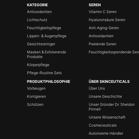
Fußzeilennavigation
KATEGORIE
SEREN
Antioxidantien
Vitamin C Seren
Lichtschutz
Hyaluronsäure Seren
Feuchtigkeitspflege
Anti-Aging-Seren
Lippen- & Augenpflege
Antioxidantien
Gesichtsreiniger
Peelende Seren
Masken & Exfolierende
Feuchtigkeitsspendende Ser
Produkte
Körperpflege
Pflege-Routine Sets
PRODUKTPHILOSOPHIE
ÜBER SKINCEUTICALS
Vorbeugen
Über Uns
Korrigieren
Unsere Geschichte
Schützen
Unser Gründer Dr. Sheldon
Pinnell
Unsere Wissenschaft
Cosmeceuticals
Autorisierte Händler