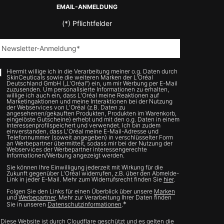
EMAIL-ANMELDUNG
(*)
Pflichtfelder
Newsletter-Anmeldung
*
Hiermit willige ich in die Verarbeitung meiner o.g. Daten durch
SkinCeuticals sowie die weiteren Marken der L’Oréal
Deutschland GmbH („L'Oréal“) ein, um mir Werbung per E-Mail
zuzusenden. Um personalisierte Informationen zu erhalten,
willige ich auch ein, dass L'Oréal meine Reaktionen auf
Marketingaktionen und meine Interaktionen bei der Nutzung
der Webservices von L'Oréal (z.B. Daten zu
angesehenen/gekauften Produkten, Produkten im Warenkorb,
eingelöste Gutscheine) erhebt und mit den o.g. Daten in einem
Interessenprofilspeichert und verwendet. Ich bin zudem
einverstanden, dass L'Oréal meine E-Mail-Adresse und
Telefonnummer (soweit angegeben) in verschlüsselter Form
an Werbepartner übermittelt, sodass mir bei der Nutzung der
Webservices der Werbepartner interessengerechte
Informationen/Werbung angezeigt werden.
Sie können Ihre Einwilligung jederzeit mit Wirkung für die
Zukunft gegenüber L'Oréal widerrufen, z.B. über den Abmelde-
Link in jeder E-Mail. Mehr zum Widerrufsrecht finden Sie
hier
.
Folgen Sie den Links für einen Überblick über unsere
Marken
und
Werbepartner
. Mehr zur Verarbeitung Ihrer Daten finden
*
Sie in unseren
Datenschutzinformationen
.
Diese Website ist durch Cloudflare geschützt und es gelten die