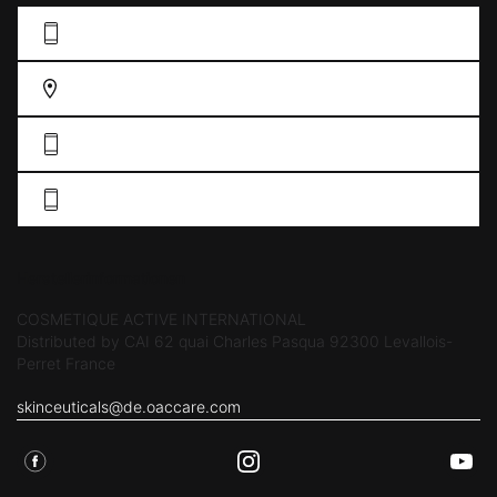
KONTAKFORMULAR AUSFÜLLEN
FINDEN SIE EIN GESCHÄFT
DE: 0211 38 55 76 33
AT: +43 19 34 61 57
Herstellerinformationen
COSMETIQUE ACTIVE INTERNATIONAL
Distributed by CAI 62 quai Charles Pasqua 92300 Levallois-
Perret France
skinceuticals@de.oaccare.com