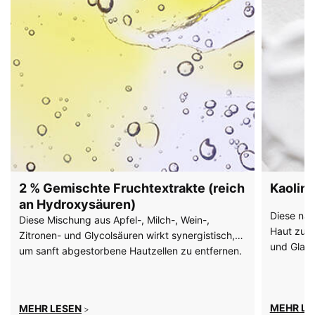
2 % Gemischte Fruchtextrakte (reich
Kaolin
an Hydroxysäuren)
Diese nat
Diese Mischung aus Apfel-, Milch-, Wein-,
Haut zu k
Zitronen- und Glycolsäuren wirkt synergistisch,
und Glanz
um sanft abgestorbene Hautzellen zu entfernen.
MEHR LE
MEHR LESEN
>