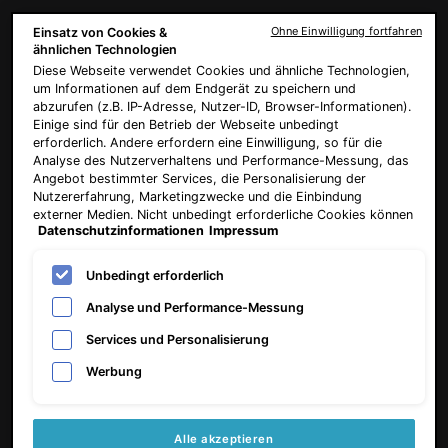
PDP Product Benefits Section
Ohne Einwilligung fortfahren
Einsatz von Cookies &
Die Vorteile von Clarifying Clay
ähnlichen Technologien
Diese Webseite verwendet Cookies und ähnliche Technologien,
Mask
um Informationen auf dem Endgerät zu speichern und
abzurufen (z.B. IP-Adresse, Nutzer-ID, Browser-Informationen).
Einige sind für den Betrieb der Webseite unbedingt
erforderlich. Andere erfordern eine Einwilligung, so für die
Analyse des Nutzerverhaltens und Performance-Messung, das
Angebot bestimmter Services, die Personalisierung der
Nutzererfahrung, Marketingzwecke und die Einbindung
externer Medien. Nicht unbedingt erforderliche Cookies können
Eine Mischung aus
Natürliche Tonerden,
Datenschutzinformationen
Impressum
direkt akzeptiert ("Alle akzeptieren") oder abgelehnt ("Ohne
Hydroxysäuren entfernt
Kaolin und Bentonit,
Einwilligung fortfahren") werden. Individuelle Anpassungen der
sanft abgestorbene
befreien die Poren,
Einstellungen sind ebenfalls möglich und speicherbar ("Auswahl
Unbedingt erforderlich
speichern"). Die Auswahl kann jederzeit unter dem Link
Hautzellen
entfernen Unreinheiten
"Cookie-Einstellungen" angepasst werden. Für weitere
Analyse und Performance-Messung
und helfen
Informationen s. unsere Datenschutzinformationen.
überschüssiges Öl zu
Services und Personalisierung
entfernen
Werbung
Alle akzeptieren