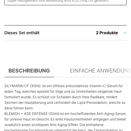
Super Neuigkeiten! Ihre Bestellung wird KOSTENLOS geliefert!
Dieses Set enthält
2 Produkte
PDP Tabs
BESCHREIBUNG
EINFACHE ANWENDUN
SILYMARIN CF (30ml): ist ein ölfreies antioxidatives Vitamin-C-Serum für
jeden Tag, welches speziell für ölige und zu Unreinheiten neigende Haut
formuliert wurde. Es schützt vor Schäden durch freie Radikale, mildert
Zeichen der Hautalterung und verhindert die Lipid-Peroxidation, welche zu
Akne führen kann.
BLEMISH + AGE DEFENSE (30ml):ist ein hocheffizientes Anti-Aging-Serum
für unreine Haut im Gesicht. Es wirkt Hautunreinheiten entgegen und bietet
zusätzlich einen sichtbaren Anti-Aging-Effekt. Die enthaltene
hochwirksame Dicarbonsäure unterstützt die Haut, die Talgproduktion zu