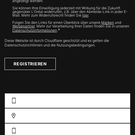
angezeigt werden.
Sie können Ihre Einwilligung jederzeit mit Wirkung für die Zukunft
gegenüber L'Oréal widerrufen, z.B. über den Abmelde-Link in jeder E-
Mail. Mehr zum Widerrufsrecht finden Sie
hier
.
Folgen Sie den Links für einen Überblick über unsere
Marken
und
Werbepartner
. Mehr zur Verarbeitung Ihrer Daten finden Sie in unseren
*
Datenschutzinformationen
.
Diese Website ist durch Cloudflare geschützt und es gelten die
Datenschutzrichtlinien und die Nutzungsbedingungen.
REGISTRIEREN
Treten Sie mit uns in Kontakt
KONTAKFORMULAR AUSFÜLLEN
FINDEN SIE EIN GESCHÄFT
DE: 0211 38 55 76 33