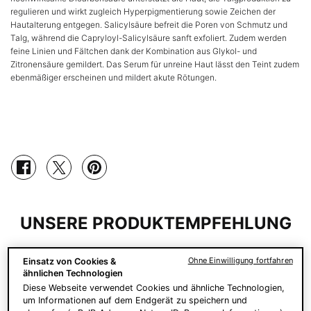
regulieren und wirkt zugleich Hyperpigmentierung sowie Zeichen der
Hautalterung entgegen. Salicylsäure befreit die Poren von Schmutz und
Talg, während die Capryloyl-Salicylsäure sanft exfoliert. Zudem werden
feine Linien und Fältchen dank der Kombination aus Glykol- und
Zitronensäure gemildert. Das Serum für unreine Haut lässt den Teint zudem
ebenmäßiger erscheinen und mildert akute Rötungen.
PDP Product Social Links Mobile
Teilen mit: facebook
Teilen mit: twitter
Teilen mit: pinterest
PDP Service Pushes
PDP Routine Section
PDP Slot 3 Section
PDP Complete Your Regimen Section
PDP Slot 1 Section
UNSERE PRODUKTEMPFEHLUNG
Ohne Einwilligung fortfahren
Einsatz von Cookies &
ähnlichen Technologien
NEU
Diese Webseite verwendet Cookies und ähnliche Technologien,
um Informationen auf dem Endgerät zu speichern und