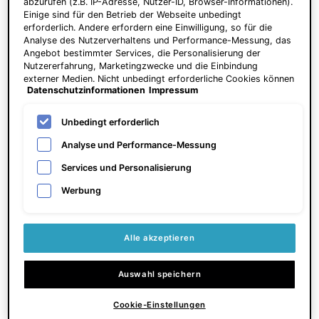
abzurufen (z.B. IP-Adresse, Nutzer-ID, Browser-Informationen).
Einige sind für den Betrieb der Webseite unbedingt
erforderlich. Andere erfordern eine Einwilligung, so für die
Analyse des Nutzerverhaltens und Performance-Messung, das
Angebot bestimmter Services, die Personalisierung der
Nutzererfahrung, Marketingzwecke und die Einbindung
externer Medien. Nicht unbedingt erforderliche Cookies können
Datenschutzinformationen
Impressum
direkt akzeptiert ("Alle akzeptieren") oder abgelehnt ("Ohne
Einwilligung fortfahren") werden. Individuelle Anpassungen der
A.G.E. Interrupter Ultra Serum
P-TIOX Cream
Einstellungen sind ebenfalls möglich und speicherbar ("Auswahl
Unbedingt erforderlich
speichern"). Die Auswahl kann jederzeit unter dem Link
Serum zur Hautstraffung
Anti‑Falten‑Creme für sichtbaren
"Cookie-Einstellungen" angepasst werden. Für weitere
Analyse und Performance-Messung
Glass Skin Effekt und verfeinerte
Informationen s. unsere Datenschutzinformationen.
Poren
Services und Personalisierung
4.6
(1530)
4.8
(891)
Werbung
Eine Größe verfügbar
Eine Größe verfügbar
30 ml
48 ml
Alle akzeptieren
165,00 €
150,00 €
ZUM WARENKORB
Auswahl speichern
HINZUFÜGEN
A.G.E. INTERRUPTER ULTRA SERUM
ZUM WARENKORB
HINZUFÜGEN
P-TIOX
Cookie-Einstellungen
Preis pro Einheit (5.500,00 € / 1l)