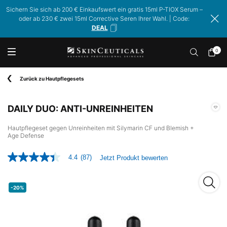
Sichern Sie sich ab 200 € Einkaufswert ein gratis 15ml P-TIOX Serum –
oder ab 230 € zwei 15ml Corrective Seren Ihrer Wahl. | Code:
DEAL
0
Mein
0 Prod
Warenk
Hauptinhalt
Zurück zu Hautpflegesets
DAILY DUO: ANTI-UNREINHEITEN
Hautpflegeset gegen Unreinheiten mit Silymarin CF und Blemish +
Age Defense
4.4
(87)
Jetzt Produkt bewerten
4.4
von
5
DAILY
Sternen,
-20%
Durchschnittswert
der
Bewertung.
Read
87